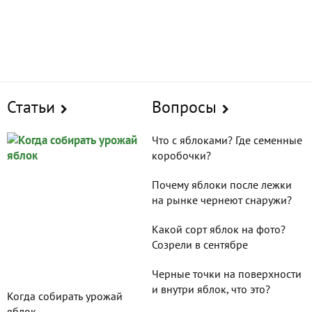
сажали, как ухаживаете, какие урожаи собираете и что
потом с ними делаете, как храните спелые яблочки.
Если же яблоневый сад у вас пока только в планах, ищите в
публикациях наших читателей ответы на свои вопросы. Не
нашли? Спрашивайте! Опытные дачники подскажут,
посоветуют, помогут найти решение.
Статьи
Вопросы
Что с яблоками? Где семенные
коробочки?
Почему яблоки после лежки
на рынке чернеют снаружи?
Какой сорт яблок на фото?
Созрели в сентябре
Черные точки на поверхности
и внутри яблок, что это?
Когда собирать урожай
яблок