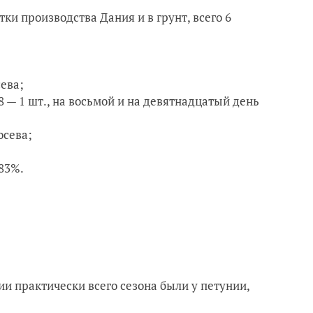
тки производства Дания и в грунт, всего 6
сева;
18 — 1 шт., на восьмой и на девятнадцатый день
осева;
83%.
 практически всего сезона были у петунии,