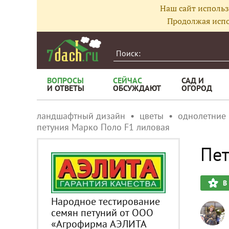
Наш сайт использ
Продолжая испо
ВОПРОСЫ
СЕЙЧАС
САД И
И ОТВЕТЫ
ОБСУЖДАЮТ
ОГОРОД
ландшафтный дизайн
цветы
однолетние
петуния Марко Поло F1 лиловая
Пет
В
Народное тестирование
семян петуний от ООО
«Агрофирма АЭЛИТА