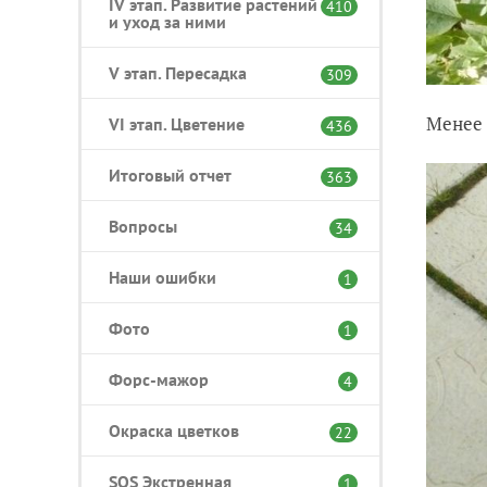
IV этап. Развитие растений
410
и уход за ними
V этап. Пересадка
309
Менее 
VI этап. Цветение
436
Итоговый отчет
363
Вопросы
34
Наши ошибки
1
Фото
1
Форс-мажор
4
Окраска цветков
22
SOS Экстренная
1