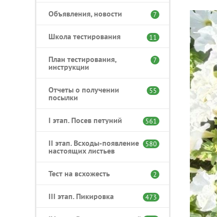
Объявления, новости
7
Школа тестирования
11
План тестирования,
7
инструкции
Отчеты о получении
55
посылки
I этап. Посев петуний
561
II этап. Всходы-появление
580
настоящих листьев
Тест на всхожесть
2
III этап. Пикировка
473