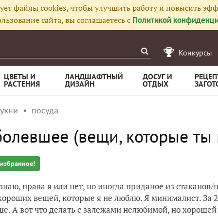
ует файлы cookies, чтобы улучшить работу и повысить эфф
льзование сайта, вы соглашаетесь с
Политикой конфиденци
Конкурсы
ЦВЕТЫ И
ЛАНДШАФТНЫЙ
ДОСУГ И
РЕЦЕП
РАСТЕНИЯ
ДИЗАЙН
ОТДЫХ
ЗАГОТ
кухни
посуда
олевшее (вещи, которые ты
 избранное!
 знаю, права я или нет, но иногда приданое из стаканов/
хороших вещей, которые я не люблю. Я минималист. За 2
ше. А вот что делать с залежами нелюбимой, но хорошей