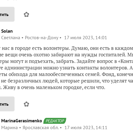
✿
тить
Solan
Светлана
Ростов-на-Дону
17 июля 2023, 14:01
у нас в городе есть волонтеры. Думаю, они есть в каждо
е вещи очень охотно забирают на нужды госпиталей. Мы 
еры могут и подъехать, забрать. Задайте вопрос в «Конт
те администрации можно узнать контакты волонтеров. 
ты обихода для малообеспеченных семей. Фонд, конечно,
 не безразличных людей, которые решили, что уделят ч
. Живу в очень маленьком городке, если что.
✿
тить
MarinaGerasimenko
РЕДАКТОР
Марина
Ярославская обл.
17 июля 2023, 14:11