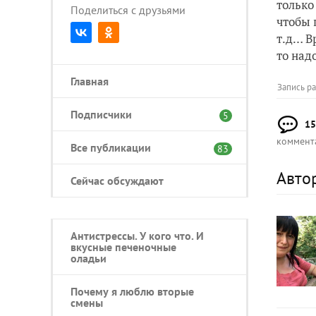
только
Поделиться с друзьями
чтобы 
т.д… В
то над
Главная
Запись р
Подписчики
5
15
коммент
Все публикации
83
Авто
Сейчас обсуждают
Антистрессы. У кого что. И
вкусные печеночные
оладьи
Почему я люблю вторые
смены