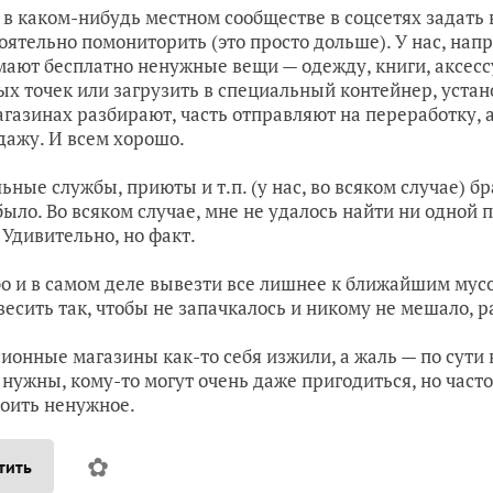
в каком-нибудь местном сообществе в соцсетях задать 
оятельно помониторить (это просто дольше). У нас, нап
ают бесплатно ненужные вещи — одежду, книги, аксессу
ых точек или загрузить в специальный контейнер, устан
агазинах разбирают, часть отправляют на переработку, 
дажу. И всем хорошо.
ьные службы, приюты и т.п. (у нас, во всяком случае) бр
было. Во всяком случае, мне не удалось найти ни одной
 Удивительно, но факт.
бо и в самом деле вывезти все лишнее к ближайшим мус
весить так, чтобы не запачкалось и никому не мешало, 
ионные магазины как-то себя изжили, а жаль — по сути 
 нужны, кому-то могут очень даже пригодиться, но част
оить ненужное.
✿
тить