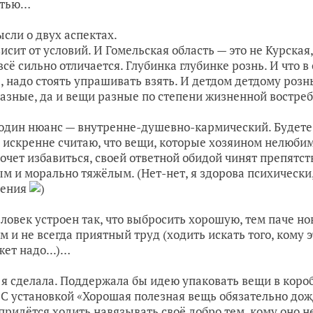
стью…
сли о двух аспектах.
висит от условий. И Гомельская область — это не Курска
всё сильно отличается. Глубинка глубинке рознь. И что в
, надо стоять упрашивать взять. И детдом детдому рознь
азные, да и вещи разные по степени жизненной востре
один нюанс — внутренне-душевно-кармический. Будете с
 искренне считаю, что вещи, которые хозяином нелюбим
очет избавиться, своей ответной обидой чинят препятс
м и морально тяжёлым. (Нет-нет, я здорова психически, 
рения
)
еловек устроен так, что выбросить хорошую, тем паче н
м и не всегда приятный труд (ходить искать того, кому э
жет надо...)…
 я сделала. Поддержала бы идею упаковать вещи в коробк
 С установкой «Хорошая полезная вещь обязательно дожд
 придётся ходить навязывать своё добро тем, кому оно н