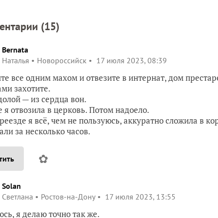
ентарии (
15
)
Bernata
Наталья
Новороссийск
17 июля 2023, 08:39
те все одним махом и отвезите в интернат, дом преста
ами захотите.
 долой — из сердца вон.
 я отвозила в церковь. Потом надоело.
реезде я всё, чем не пользуюсь, аккуратно сложила в к
али за несколько часов.
✿
тить
Solan
Светлана
Ростов-на-Дону
17 июля 2023, 13:55
сь, я делаю точно так же.