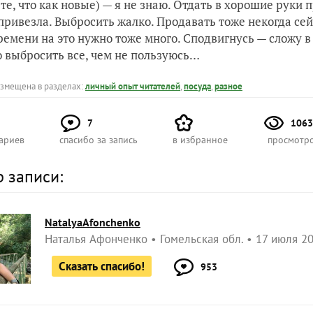
 те, что как новые) — я не знаю. Отдать в хорошие руки п
привезла. Выбросить жалко. Продавать тоже некогда сей
ремени на это нужно тоже много. Сподвигнусь — сложу в 
о выбросить все, чем не пользуюсь…
азмещена в разделах:
личный опыт читателей
,
посуда
,
разное
7
1063
ариев
спасибо за запись
в избранное
просмотр
р записи:
NatalyaAfonchenko
Наталья Афонченко
Гомельская обл.
17 июля 20
Сказать спасибо!
953