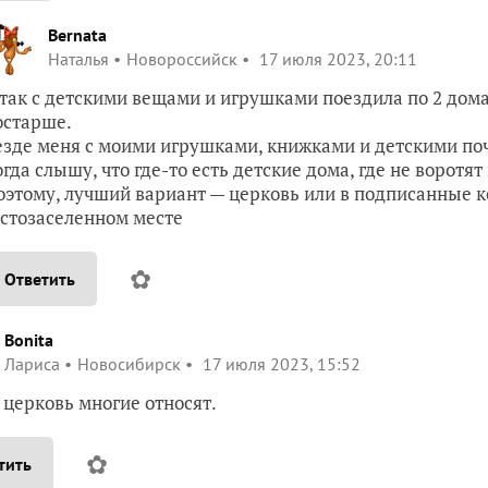
Bernata
Наталья
Новороссийск
17 июля 2023, 20:11
 так с детскими вещами и игрушками поездила по 2 дом
остарше.
езде меня с моими игрушками, книжками и детскими п
огда слышу, что где-то есть детские дома, где не воротят
оэтому, лучший вариант — церковь или в подписанные ко
устозаселенном месте
✿
Ответить
Bonita
Лариса
Новосибирск
17 июля 2023, 15:52
в церковь многие относят.
✿
тить