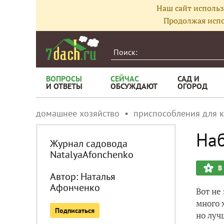
Наш сайт использ
Продолжая испо
ВОПРОСЫ
СЕЙЧАС
САД И
И ОТВЕТЫ
ОБСУЖДАЮТ
ОГОРОД
домашнее хозяйство
приспособления для 
Наб
Журнал садовода
NatalyaAfonchenko
В
Автор:
Наталья
Афонченко
Вот не
много 
Подписаться
но луч