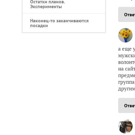
Остатки планов.
Эксперименты
Отве
Наконец-то заканчиваются
посадки
а еще 
мужски
волонт
на сай
предме
группа
другим
Отве