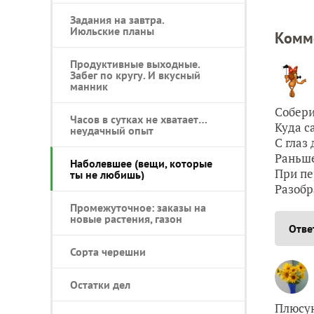
Задания на завтра.
Июльские планы
Комм
Продуктивные выходные.
Забег по кругу. И вкусный
манник
Собери
Часов в сутках не хватает…
Куда с
неудачный опыт
С глаз
Раньше
Наболевшее (вещи, которые
При пе
ты не любишь)
Разобр
Промежуточное: заказы на
новые растения, газон
Отве
Сорта черешни
Остатки дел
Плюсую