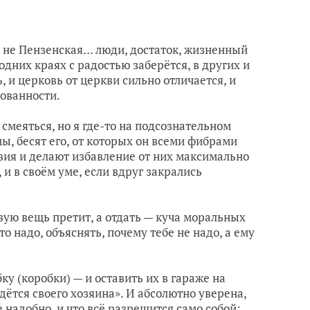
я, не Пензенская… люди, достаток, жизненный
 одних краях с радостью заберётся, в других и
, и церковь от церкви сильно отличается, и
бованности.
меяться, но я где-то на подсознательном
ы, бесят его, от которых он всеми фибрами
твия и делают избавление от них максимально
и в своём уме, если вдруг закрались
овую вещь претит, а отдать — куча моральных
то надо, объяснять, почему тебе не надо, а ему
у (коробки) — и оставить их в гараже на
ётся своего хозяина». И абсолютно уверена,
е надобно, и что всё разрешится само собой: