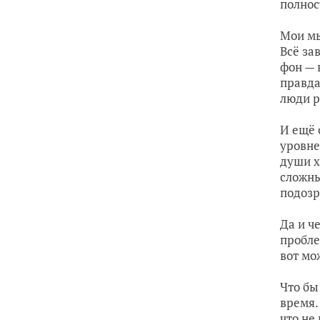
полно
Мои мы
Всё за
фон — 
правда
люди р
И ещё 
уровне
души х
сложны
подоз
Да и ч
пробле
вот мо
Что бы
время.
что не