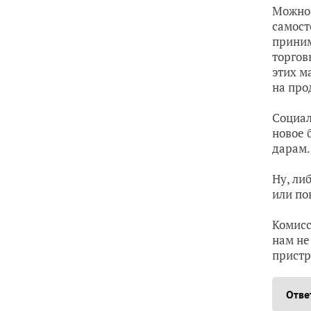
Можно 
самост
приним
торгов
этих м
на про
Социал
новое 
дарам.
Ну, ли
или по
Комисс
нам не
пристр
Отве