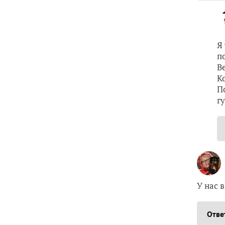
Я
п
В
К
П
г
У нас 
Отве