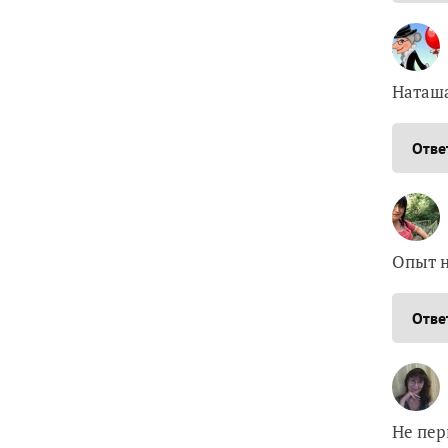
Наташа
Отве
Опыт н
Отве
Не пер