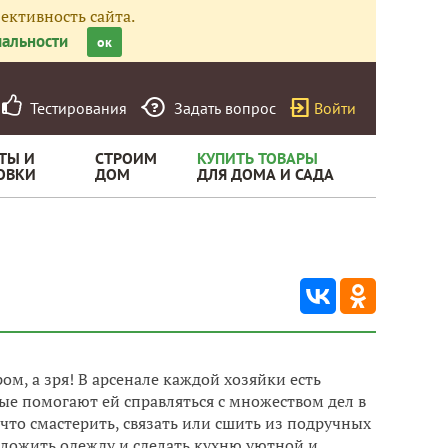
ективность сайта.
альности
ок
Тестирования
Задать вопрос
Войти
ТЫ И
СТРОИМ
КУПИТЬ ТОВАРЫ
ОВКИ
ДОМ
ДЛЯ ДОМА И САДА
ом, а зря! В арсенале каждой хозяйки есть
ые помогают ей справляться с множеством дел в
 что смастерить, связать или сшить из подручных
сложить одежду и сделать кухню уютной и