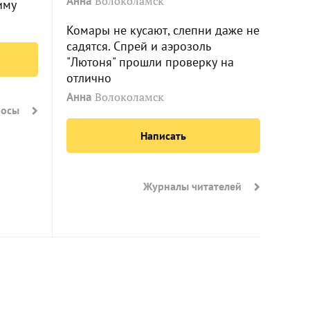
Анна
Волоколамск
иму
Комары не кусают, слепни даже не
садятся. Спрей и аэрозоль
"Лютоня" прошли проверку на
отлично
Анна
Волоколамск
росы
Написать
Журналы читателей