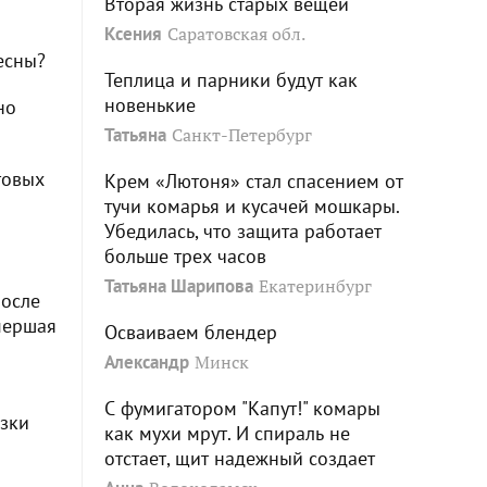
Вторая жизнь старых вещей
Ксения
Саратовская обл.
есны?
Теплица и парники будут как
новенькие
но
Татьяна
Санкт-Петербург
товых
Крем «Лютоня» стал спасением от
тучи комарья и кусачей мошкары.
Убедилась, что защита работает
больше трех часов
Татьяна Шарипова
Екатеринбург
после
умершая
Осваиваем блендер
Александр
Минск
С фумигатором "Капут!" комары
озки
как мухи мрут. И спираль не
отстает, щит надежный создает