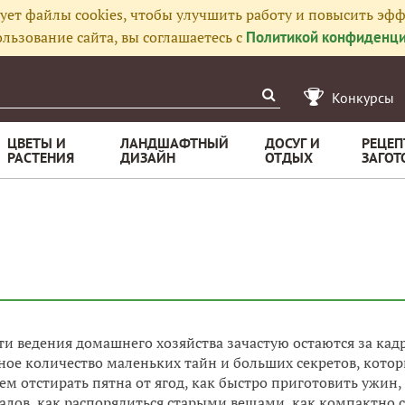
ует файлы cookies, чтобы улучшить работу и повысить эфф
льзование сайта, вы соглашаетесь с
Политикой конфиденци
Конкурсы
ЦВЕТЫ И
ЛАНДШАФТНЫЙ
ДОСУГ И
РЕЦЕП
РАСТЕНИЯ
ДИЗАЙН
ОТДЫХ
ЗАГОТ
ти ведения домашнего хозяйства зачастую остаются за кадр
ное количество маленьких тайн и больших секретов, котор
ем отстирать пятна от ягод, как быстро приготовить ужин,
алов, как распорядиться старыми вещами, как компактно 