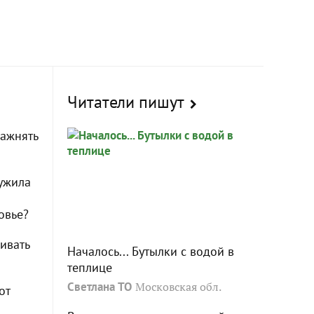
Читатели пишут
лажнять
ужила
овье?
ивать
Началось... Бутылки с водой в
теплице
Светлана ТО
Московская обл.
от