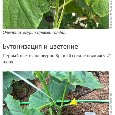
Опыление огурца Бравый солдат
Бутонизация и цветение
Первый цветок на огурце Бравый солдат появился 27
июня.