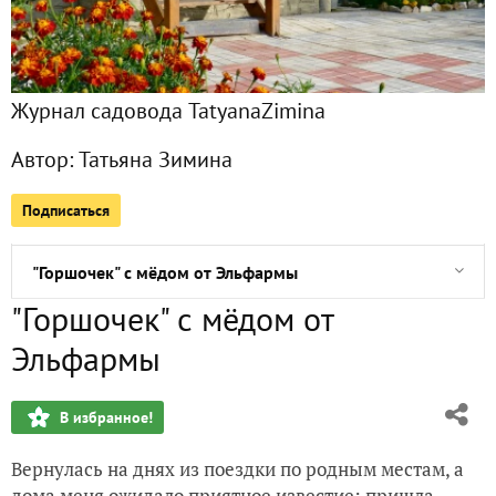
Все публикации
6
Фото
1430
Журнал садовода TatyanaZimina
Сейчас обсуждают
Автор:
Татьяна Зимина
Подписаться
Замечательный приз за фотоконкурс - блендер электричес
"Горшочек" с мёдом от Эльфармы
"Горшочек" с мёдом от
Сумка Husqvarna – необходимая вещь для посещения фит
Эльфармы
Кофеварка капельного типа Philips HD7457 – гарантия от
В избранное!
Подарок от гипермаркета ОБИ
Вернулась на днях из поездки по родным местам, а
Приз фирмы-спонсора фотоконкурса Philips - утюг марки P
дома меня ожидало приятное известие: пришла