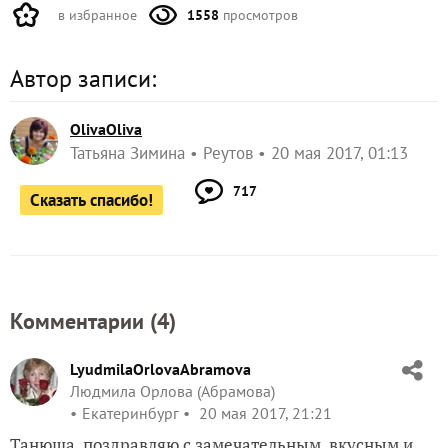
в избранное
1558
просмотров
Автор записи:
OlivaOliva
Татьяна Зимина
Реутов
20 мая 2017, 01:13
717
Сказать спасибо!
Комментарии (
4
)
LyudmilaOrlovaAbramova
Людмила Орлова (Абрамова)
Екатеринбург
20 мая 2017, 21:21
Танюша, поздравляю с замечательным, вкусным и