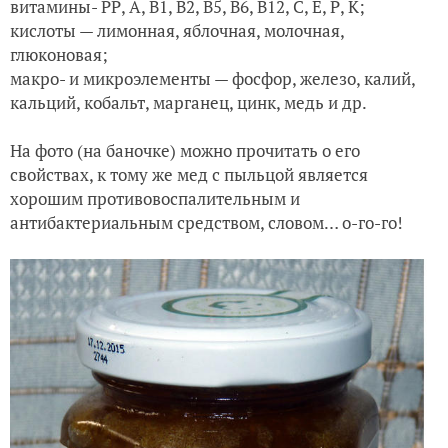
витамины- РР, А, В1, В2, В5, В6, В12, С, Е, Р, К;
кислоты — лимонная, яблочная, молочная,
глюконовая;
макро- и микроэлементы — фосфор, железо, калий,
кальций, кобальт, марганец, цинк, медь и др.
На фото (на баночке) можно прочитать о его
свойствах, к тому же мед с пыльцой является
хорошим противовоспалительным и
антибактериальным средством, словом… о-го-го!