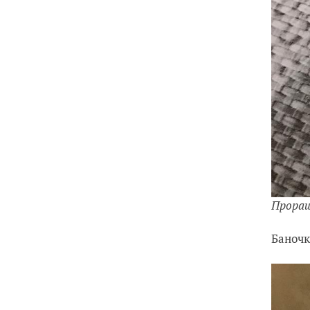
Прора
Баночк