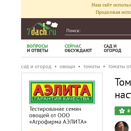
Наш сайт использ
Продолжая испо
ВОПРОСЫ
СЕЙЧАС
САД И
И ОТВЕТЫ
ОБСУЖДАЮТ
ОГОРОД
сад и огород
овощи
томаты
томаты о
Том
нас
Тестирование семян
В
овощей от ООО
«Агрофирма АЭЛИТА»