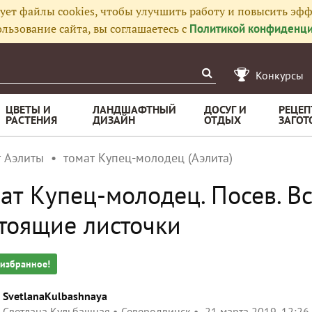
ует файлы cookies, чтобы улучшить работу и повысить эфф
льзование сайта, вы соглашаетесь с
Политикой конфиденци
Конкурсы
ЦВЕТЫ И
ЛАНДШАФТНЫЙ
ДОСУГ И
РЕЦЕП
РАСТЕНИЯ
ДИЗАЙН
ОТДЫХ
ЗАГОТ
т Аэлиты
томат Купец-молодец (Аэлита)
ат Купец-молодец. Посев. В
тоящие листочки
 избранное!
SvetlanaKulbashnaya
Светлана Кульбашная
Северодвинск
21 марта 2019, 12:26