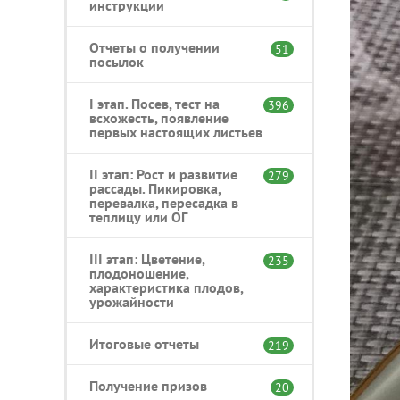
инструкции
Отчеты о получении
51
посылок
I этап. Посев, тест на
396
всхожесть, появление
первых настоящих листьев
II этап: Рост и развитие
279
рассады. Пикировка,
перевалка, пересадка в
теплицу или ОГ
III этап: Цветение,
235
плодоношение,
характеристика плодов,
урожайности
Итоговые отчеты
219
Получение призов
20