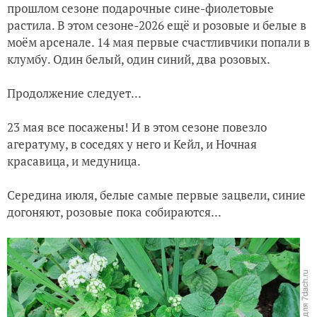
прошлом сезоне подарочные сине-фиолетовые
растила. В этом сезоне-2026 ещё и розовые и белые в
Заметка на полях: встреча с дачей 4 апреля сезона 2026
моём арсенале. 14 мая первые счастливчики попали в
клумбу. Один белый, один синий, два розовых.
Сезон-2026. Томаты: первые шаги взросления, или Растем,
Продолжение следует...
23 мая все посажены! И в этом сезоне повезло
агератуму, в соседях у него и Кейл, и Ночная
красавица, и медуница.
Середина июля, белые самые первые зацвели, синие
догоняют, розовые пока собираются...