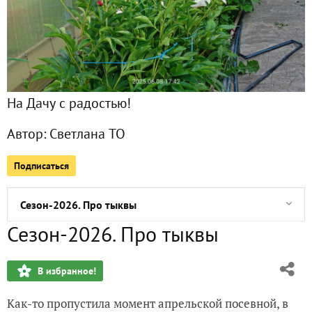
Сезон-2026. Про розы
Сезон-2026. Цветущее многообразие полутонов и сочета
На Дачу с радостью!
Цветочное безумие, или Про пионы в июне
Автор:
Светлана ТО
О первой редиске замолвите слово
Подписаться
Петунии сезона 2026, жизнь на даче, первый переезд
Сезон-2026. Про тыквы
Сезон-2026. Про тыквы
Сезон-2026. Огуречная история
В избранное!
Сезон-2026. Когда решила, что не в этом сезоне, или Про 
Как-то пропустила момент апрельской посевной, в
Агератум