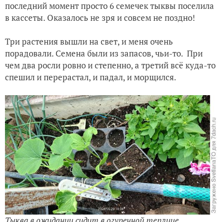
последний момент просто 6 семечек тыквы поселила
в кассеты. Оказалось не зря и совсем не поздно!
Дачные заметки одной строкой
Три растения вышли на свет, и меня очень
Сезон-2026. Борьба со злостными сорняками началась в 
порадовали. Семена были из запасов, чьи-то. При
чем два росли ровно и степенно, а третий всё куда-то
спешил и перерастал, и падал, и морщился.
Тыква в ожидании сидит в огуречной теплице