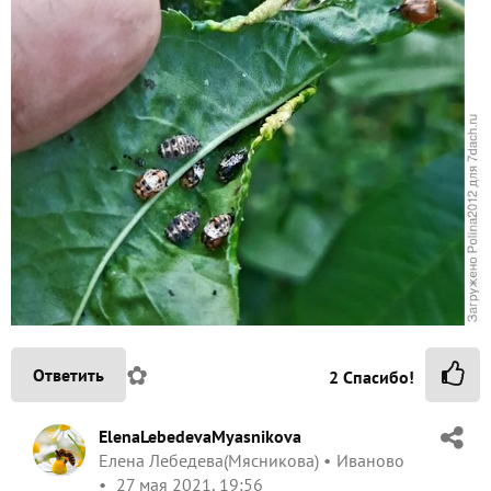
✿
Ответить
2
Спасибо!
ElenaLebedevaMyasnikova
Елена Лебедева(Мясникова)
Иваново
27 мая 2021, 19:56