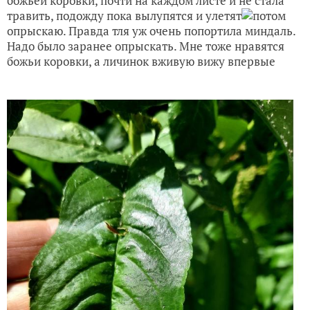
божьей коровки, почти на каждом листе и не стала
травить, подожду пока вылупятся и улетят
потом
опрыскаю. Правда тля уж очень попортила миндаль.
Надо было заранее опрыскать. Мне тоже нравятся
божьи коровки, а личинок вживую вижу впервые