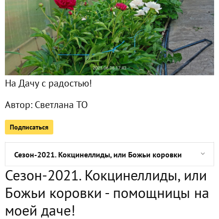
Сезон-2021. Цветочная симфония. Ирисы
Сезон-2021. Капли дождика в цветах
На Дачу с радостью!
Сезон-2021. Где прячутся майские жуки в июне
Автор:
Светлана ТО
Сезон-2021. Ремонт шланга капельного полива и регули
Подписаться
Сезон-2021. Июнь. Под проливным дождем!
Сезон-2021. Кокцинеллиды, или Божьи коровки - помощн
Сезон-2021. Кокцинеллиды, или
Сезон-2021. Почти летнее настроение. Томаты
Божьи коровки - помощницы на
Сезон-2021. Майская погода - сюрпризная пора
моей даче!