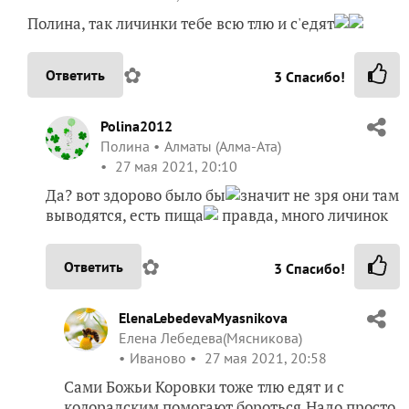
Полина, так личинки тебе всю тлю и с'едят
✿
Ответить
3
Спасибо!
Polina2012
Полина
Алматы (Алма-Ата)
27 мая 2021, 20:10
Да? вот здорово было бы
значит не зря они там
выводятся, есть пища
правда, много личинок
✿
Ответить
3
Спасибо!
ElenaLebedevaMyasnikova
Елена Лебедева(Мясникова)
Иваново
27 мая 2021, 20:58
Сами Божьи Коровки тоже тлю едят и с
колорадским помогают бороться.Надо просто