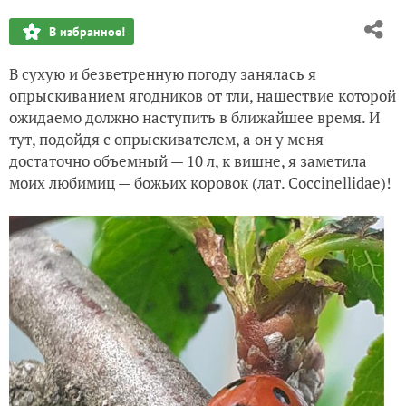
Сезон-2021. Шмели - к теплу и урожаю!
В избранное!
Сезон-2021. Апрельские планы-6. Арбузы, дыни, тыквы... 
В сухую и безветренную погоду занялась я
опрыскиванием ягодников от тли, нашествие которой
Сезон-2021. Майские прилетели!
ожидаемо должно наступить в ближайшее время. И
тут, подойдя с опрыскивателем, а он у меня
достаточно объемный — 10 л, к вишне, я заметила
моих любимиц — божьих коровок (лат. Coccinellidae)!