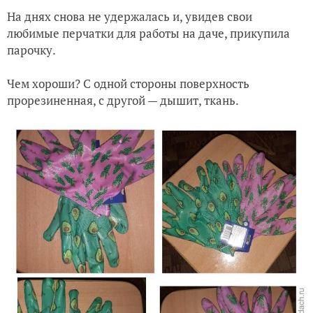
На днях снова не удержалась и, увидев свои
Про зеленые томаты в 2020!
любимые перчатки для работы на даче, прикупила
парочку.
Сезон 2020. Рецепты с моей кухни. "Лентяйские голубцы" -
Чем хороши? С одной стороны поверхность
прорезиненная, с другой — дышит, ткань.