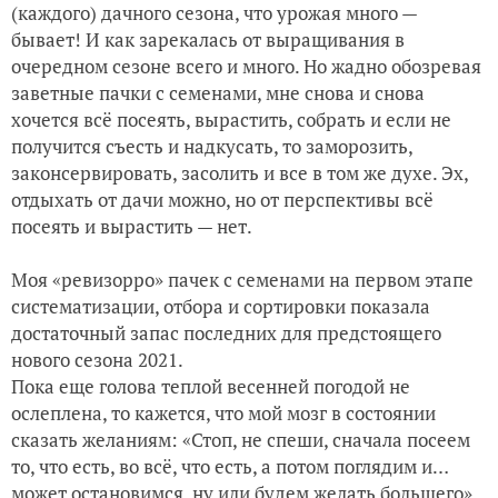
(каждого) дачного сезона, что урожая много —
бывает! И как зарекалась от выращивания в
Сезон 2020. Прекрасные цветы для глаз и души!
очередном сезоне всего и много. Но жадно обозревая
заветные пачки с семенами, мне снова и снова
Сезон 2020. Удачный сорт томатов 'Желтый гигант' - люба
хочется всё посеять, вырастить, собрать и если не
получится съесть и надкусать, то заморозить,
законсервировать, засолить и все в том же духе. Эх,
отдыхать от дачи можно, но от перспективы всё
посеять и вырастить — нет.
Моя «ревизорро» пачек с семенами на первом этапе
систематизации, отбора и сортировки показала
достаточный запас последних для предстоящего
нового сезона 2021.
Пока еще голова теплой весенней погодой не
ослеплена, то кажется, что мой мозг в состоянии
сказать желаниям: «Стоп, не спеши, сначала посеем
то, что есть, во всё, что есть, а потом поглядим и…
может остановимся, ну или будем желать большего».