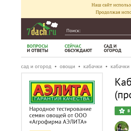
Наш сайт использ
Продолжая испо
ВОПРОСЫ
СЕЙЧАС
САД И
И ОТВЕТЫ
ОБСУЖДАЮТ
ОГОРОД
сад и огород
овощи
кабачки
кабачки
Каб
(пр
Народное тестирование
В
семян овощей от ООО
«Агрофирма АЭЛИТА»