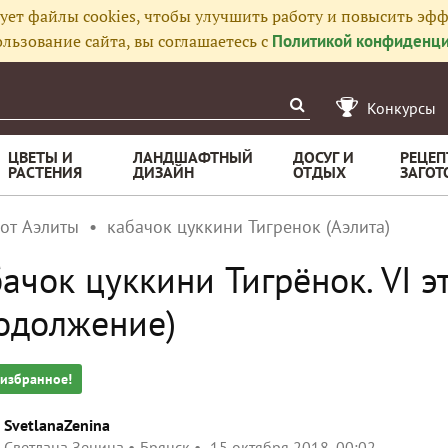
ует файлы cookies, чтобы улучшить работу и повысить эфф
льзование сайта, вы соглашаетесь с
Политикой конфиденци
Конкурсы
ЦВЕТЫ И
ЛАНДШАФТНЫЙ
ДОСУГ И
РЕЦЕП
РАСТЕНИЯ
ДИЗАЙН
ОТДЫХ
ЗАГОТ
 от Аэлиты
кабачок цуккини Тигренок (Аэлита)
ачок цуккини Тигрёнок. VI 
одолжение)
 избранное!
SvetlanaZenina
Светлана Зенина
Брянск
15 октября 2018, 00:02