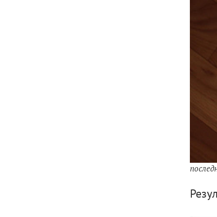
послед
Резу