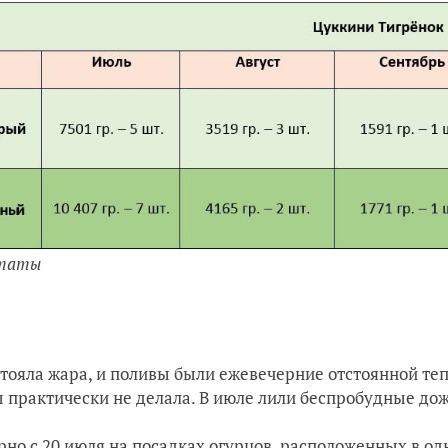
ьтаты
стояла жара, и поливы были ежевечерние отстоянной те
 практически не делала. В июле лили беспробудные до
но с 20 июля на посадках огурцов, расположенных в од