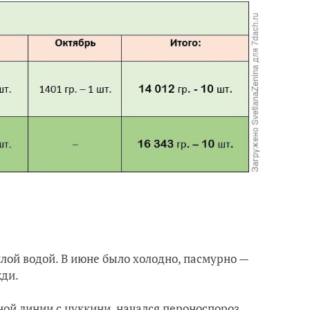
плой водой. В июне было холодно, пасмурно —
жди.
ной линии с цуккини, начался
пероноспороз.