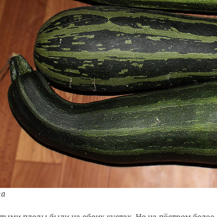
та
тыми плоды были на обоих кустах. Но на пёстром более 