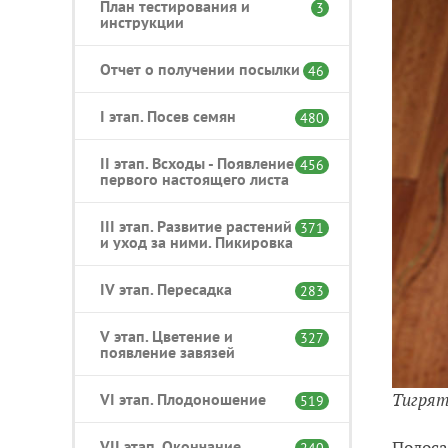
План тестирования и
3
инструкции
Отчет о получении посылки
46
I этап. Посев семян
480
II этап. Всходы - Появление
456
первого настоящего листа
III этап. Развитие растений
371
и уход за ними. Пикировка
IV этап. Пересадка
283
V этап. Цветение и
327
появление завязей
Тигря
VI этап. Плодоношение
519
VII этап. Окончание
Полоса
240