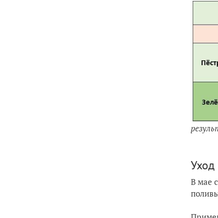
резул
Уход
В мае 
поливы
Пример