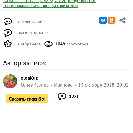
Хотите каждый день получать полезные советы и
идеи для дачи?
или
Подпишитесь на нас
в телеграме
в
!
мессенджере Max
Это может быть полезным:
Томат Северенок F1. VII этап. Окончание
плодоношения
Томат Северенок F1. Аналитический отчёт
ЗАПИСЬ РАЗМЕЩЕНА В РАЗДЕЛАХ:
,
ЛИЧНЫЙ ОПЫТ ЧИТАТЕЛЕЙ
,
,
,
ТОМАТ СЕВЕРЕНОК F1 (АЭЛИТА)
VI ЭТАП
ПЛОДОНОШЕНИЕ
ТЕСТИРОВАНИЕ СЕМЯН ОВОЩЕЙ АЭЛИТА 2018
комментарии
спасибо за запись
в избранное
1049
просмотров