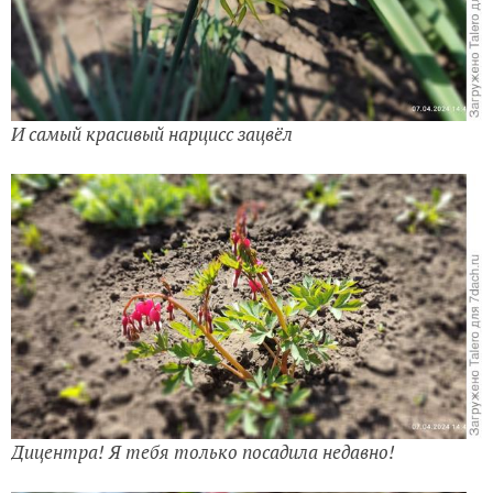
И самый красивый нарцисс зацвёл
Дицентра! Я тебя только посадила недавно!