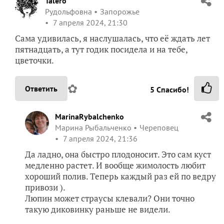
Talero
Рудольфовна
Запорожье
7 апреля 2024, 21:30
Сама удивилась, я наслушалась, что её ждать лет
пятнадцать, а тут годик посидела и на тебе,
цветочки.
✿
Ответить
5
Спасибо!
MarinaRybalchenko
Марина Рыбальченко
Череповец
7 апреля 2024, 21:36
Да ладно, она быстро плодоносит. Это сам куст
медленно растет. И вообще жимолость любит
хороший полив. Теперь каждый раз ей по ведру
привози ).
Люпин может страусы клевали? Они точно
такую диковинку раньше не видели.