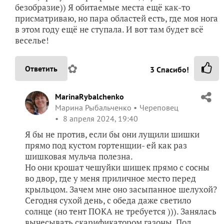
безобразие)) Я обитаемые места ещё как-то
присматриваю, но пара областей есть, где моя нога
в этом году ещё не ступала. И вот там будет всё
веселье!
✿
Ответить
3
Спасибо!
MarinaRybalchenko
Марина Рыбальченко
Череповец
8 апреля 2024, 19:40
Я бы не против, если бы они лущили шишки
прямо под кустом гортенщии- ей как раз
шишковая мульча полезна.
Но они крошат чешуйки шишек прямо с сосны
во двор, где у меня приличное место перед
крыльцом. Зачем мне оно засыпанное шелухой?
Сегодня сухой день, с обеда даже светило
солнце (но тент ПОКА не требуется ))). Занялась
вычесывать скарификатором газоны. Под