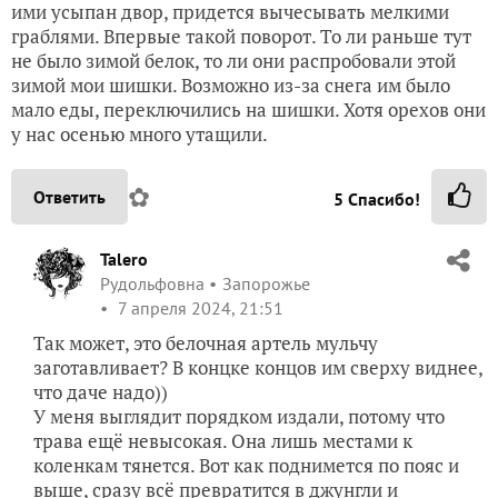
ими усыпан двор, придется вычесывать мелкими
граблями. Впервые такой поворот. То ли раньше тут
не было зимой белок, то ли они распробовали этой
зимой мои шишки. Возможно из-за снега им было
мало еды, переключились на шишки. Хотя орехов они
у нас осенью много утащили.
✿
Ответить
5
Спасибо!
Talero
Рудольфовна
Запорожье
7 апреля 2024, 21:51
Так может, это белочная артель мульчу
заготавливает? В концке концов им сверху виднее,
что даче надо))
У меня выглядит порядком издали, потому что
трава ещё невысокая. Она лишь местами к
коленкам тянется. Вот как поднимется по пояс и
выше, сразу всё превратится в джунгли и