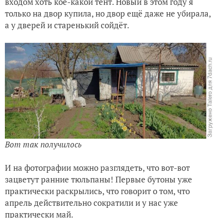
входом хоть кое-какой тент. Новый в этом году я
Кодовое имя «Рай», или Расскажите про покупки
только на двор купила, но двор ещё даже не убирала,
а у дверей и старенький сойдёт.
Вот так получилось
И на фотографии можно разглядеть, что вот-вот
зацветут ранние тюльпаны! Первые бутоны уже
практически раскрылись, что говорит о том, что
апрель действительно сократили и у нас уже
практически май.