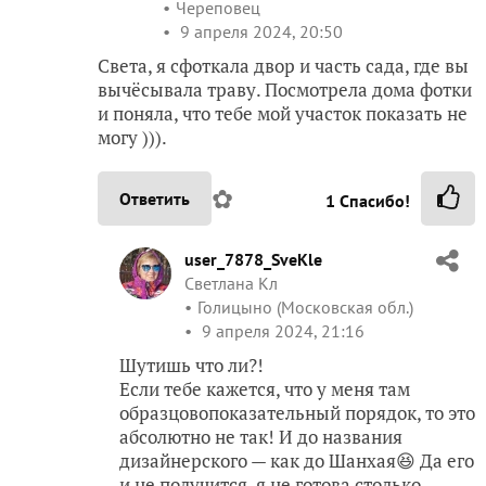
Череповец
9 апреля 2024, 20:50
Света, я сфоткала двор и часть сада, где вы
вычёсывала траву. Посмотрела дома фотки
и поняла, что тебе мой участок показать не
могу ))).
✿
Ответить
1
Спасибо!
user_7878_SveKle
Светлана Кл
Голицыно (Московская обл.)
9 апреля 2024, 21:16
Шутишь что ли?!
Если тебе кажется, что у меня там
образцовопоказательный порядок, то это
абсолютно не так! И до названия
дизайнерского — как до Шанхая😆 Да его
и не получится, я не готова столько