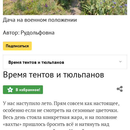
Апрель вернулся домой
Дача на военном положении
Два состояния травы
Автор:
Рудольфовна
А вот и засуха!
Подписаться
Угроза урожая и замысел создателя
Время тентов и тюльпанов
Время тентов и тюльпанов
День репрессий и посадок
В избранное!
Плюс парник, минус апрель
У нас наступило лето. Прям совсем как настоящее,
День лопаты и цветов
особенно если не смотреть на сезонные цветочки.
Весь день стояла конкретная жара, и на половине
Всё во имя красоты
«вахты» пришлось бросить всё и натянуть над