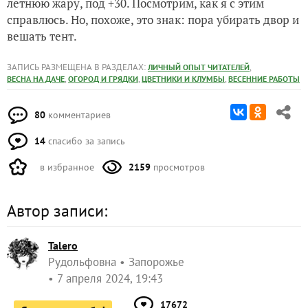
летнюю жару, под +30. Посмотрим, как я с этим
справлюсь. Но, похоже, это знак: пора убирать двор и
вешать тент.
ЗАПИСЬ РАЗМЕЩЕНА В РАЗДЕЛАХ:
,
ЛИЧНЫЙ ОПЫТ ЧИТАТЕЛЕЙ
,
,
,
ВЕСНА НА ДАЧЕ
ОГОРОД И ГРЯДКИ
ЦВЕТНИКИ И КЛУМБЫ
ВЕСЕННИЕ РАБОТЫ
80
комментариев
14
спасибо за запись
в избранное
2159
просмотров
Автор записи:
Talero
Рудольфовна
Запорожье
7 апреля 2024, 19:43
17672