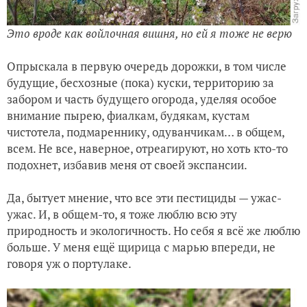
Это вроде как войлочная вишня, но ей я тоже не верю
Опрыскала в первую очередь дорожки, в том числе
будущие, бесхозные (пока) куски, территорию за
забором и часть будущего огорода, уделяя особое
внимание пырею, фиалкам, будякам, кустам
чистотела, подмареннику, одуванчикам… в общем,
всем. Не все, наверное, отреагируют, но хоть кто-то
подохнет, избавив меня от своей экспансии.
Да, бытует мнение, что все эти пестициды — ужас-
ужас. И, в общем-то, я тоже люблю всю эту
природность и экологичность. Но себя я всё же люблю
больше. У меня ещё щирица с марью впереди, не
говоря уж о портулаке.