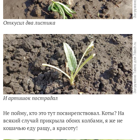
Откусил два листика
И артишок пострадал
Не пойму, кто это тут посвирепствовал. Коты? На
всякий случай прикрыла обоих колбами, я же не
кошачью еду ращу, а красоту!