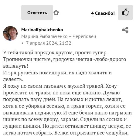
✿
Ответить
4
Спасибо!
MarinaRybalchenko
Марина Рыбальченко
Череповец
7 апреля 2024, 21:32
У тебя такой порядок кругом, просто супер.
Тропиночки чистые, грядочка чистая -любо-дорого
взглянуть!
И зря ругаешь помидорки, их надо хвалить и
лелеять.
Я хожу по своим газонам с жухлой травой. Хочу
прочесать от травы, но пока еще влажно. Думаю
подождать пару дней. На газонах и листва лежит,
хотя я ее убирала осенью, и трава торчит, хотя я ее
выкашивала подчистую. И еще белки нагло нагрызли
шишек по всему двору, заразы. Сидели на соснах и
лущили шишки. Но дятел оставляет шишку целую, ее
легко потом собрать. Белки отгрызают все чешуйки,