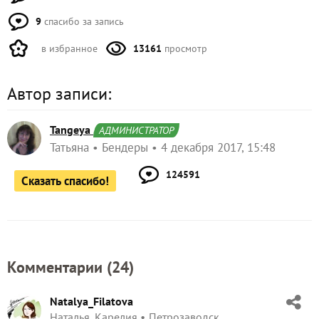
9
спасибо за запись
в избранное
13161
просмотр
Автор записи:
Tangeya
АДМИНИСТРАТОР
Татьяна
Бендеры
4 декабря 2017, 15:48
124591
Сказать спасибо!
Комментарии (
24
)
Natalya_Filatova
Наталья, Карелия
Петрозаводск