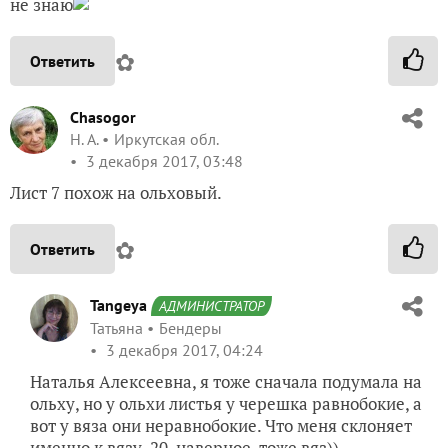
не знаю
✿
Ответить
Chasogor
Н. А.
Иркутская обл.
3 декабря 2017, 03:48
Лист 7 похож на ольховый.
✿
Ответить
Tangeya
АДМИНИСТРАТОР
Татьяна
Бендеры
3 декабря 2017, 04:24
Наталья Алексеевна, я тоже сначала подумала на
ольху, но у ольхи листья у черешка равнобокие, а
вот у вяза они неравнобокие. Что меня склоняет
именно к вязу. 20, наверное, тоже вяз))