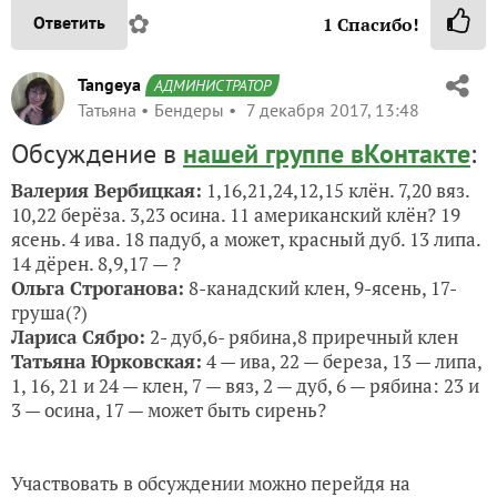
✿
Ответить
1
Спасибо!
Tangeya
АДМИНИСТРАТОР
Татьяна
Бендеры
7 декабря 2017, 13:48
Обсуждение в
нашей группе вКонтакте
:
Валерия Вербицкая:
1,16,21,24,12,15 клён. 7,20 вяз.
10,22 берёза. 3,23 осина. 11 американский клён? 19
ясень. 4 ива. 18 падуб, а может, красный дуб. 13 липа.
14 дёрен. 8,9,17 — ?
Ольга Строганова:
8-канадский клен, 9-ясень, 17-
груша(?)
Лариса Сябро:
2- дуб,6- рябина,8 приречный клен
Татьяна Юрковская:
4 — ива, 22 — береза, 13 — липа,
1, 16, 21 и 24 — клен, 7 — вяз, 2 — дуб, 6 — рябина: 23 и
3 — осина, 17 — может быть сирень?
Участвовать в обсуждении можно перейдя на