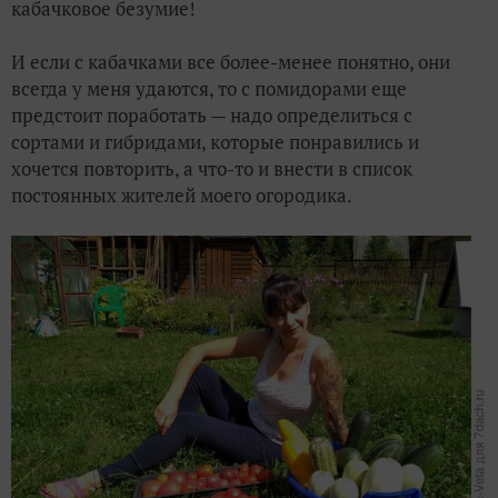
кабачковое безумие!
Конкурс дачных секретов с призами от компании Fix Price
И если с кабачками все более-менее понятно, они
всегда у меня удаются, то с помидорами еще
Лизабокс. Экзамен на качество сдан на твердую пятерку!
предстоит поработать — надо определиться с
сортами и гибридами, которые понравились и
Дачницы ухаживают за растениями, а Лизабокс ухаживает
хочется повторить, а что-то и внести в список
постоянных жителей моего огородика.