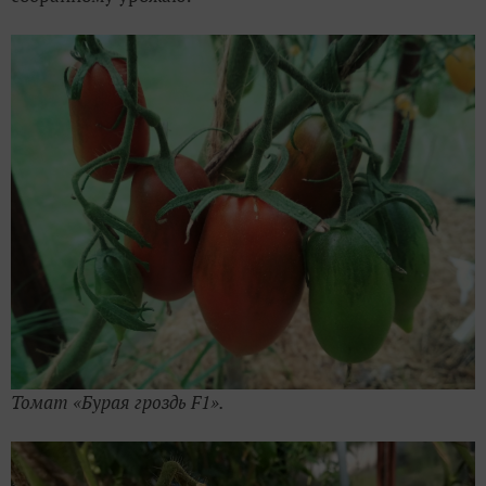
Томат «Бурая гроздь F1».