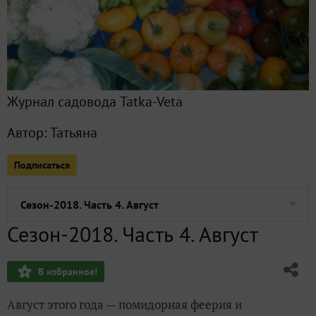
Я и органическое земледелие: приз получен!
Журнал садовода Tatka-Veta
Наш подмосковный "снего-фитнес", или "Лопата - лучший д
Автор:
Татьяна
Приз за участие в тестировании овощей от Аэлиты получе
Подписаться
Получила приз! Очень нужный!!! Как я рада!!!
Сезон-2018. Часть 4. Август
Сезон-2018. Часть 4. Август
Сезон-2018. Часть 3. Июль
В избранное!
Сезон - 2018. Часть 2. Июнь
Август этого года — помидорная феерия и
Сезон - 2018. Часть 1. Весна