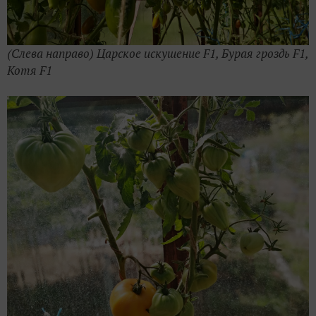
(Слева направо) Царское искушение F1, Бурая гроздь F1,
Котя F1