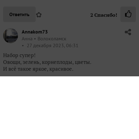
✿
Ответить
2
Спасибо!
Annakom73
Анна
Волоколамск
27 декабря 2023, 06:31
Набор супер!
Овощи, зелень, корнеплоды, цветы.
И всё такое яркое, красивое.
Поздравляю Татьяна, от души.
✿
Ответить
2
Спасибо!
TatyanaAkimova
Татьяна Акимова
Красково
27 декабря 2023, 07:48