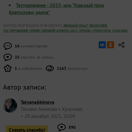
Тестирование - 2025, или "Каждый труд
благослови, удача"
ЗАПИСЬ РАЗМЕЩЕНА В РАЗДЕЛАХ:
,
ЛИЧНЫЙ ОПЫТ ЧИТАТЕЛЕЙ
,
,
,
ТЕСТИРОВАНИЕ СЕМЯН ОВОЩЕЙ АЭЛИТА 2023
ПРИЗЫ
СПОНСОРЫ
СПАСИБО
14
комментариев
25
спасибо за запись
1
в избранном
1163
просмотра
Автор записи:
TatyanaAkimova
Татьяна Акимова
Красково
20 декабря 2023, 20:09
890
Сказать спасибо!