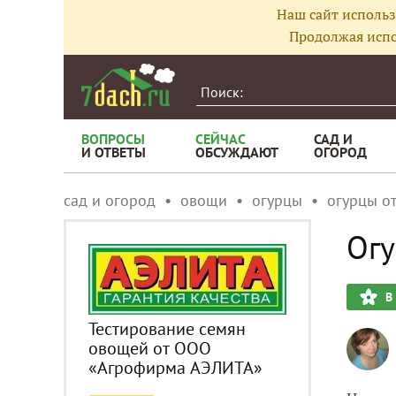
Наш сайт использ
Продолжая испо
ВОПРОСЫ
СЕЙЧАС
САД И
И ОТВЕТЫ
ОБСУЖДАЮТ
ОГОРОД
сад и огород
овощи
огурцы
огурцы о
Огу
В
Тестирование семян
овощей от ООО
«Агрофирма АЭЛИТА»