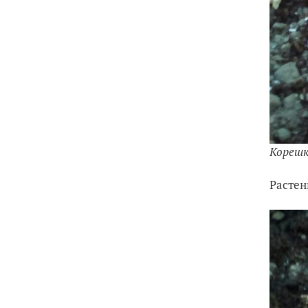
Кореш
Растен