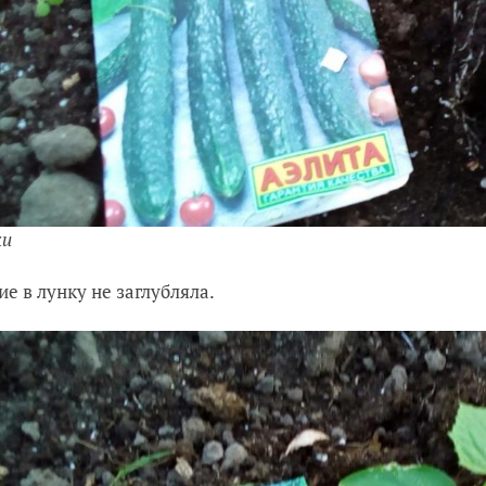
ки
ие в лунку не заглубляла.