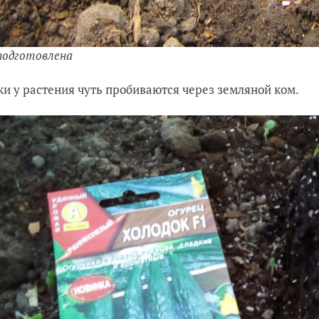
подготовлена
и у растения чуть пробиваются через земляной ком.