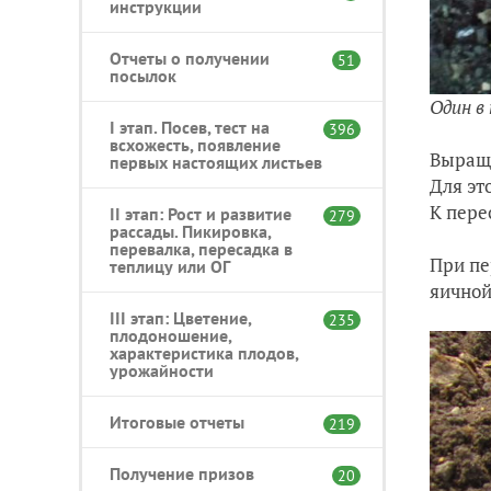
инструкции
Отчеты о получении
51
посылок
Один в 
I этап. Посев, тест на
396
всхожесть, появление
Выращи
первых настоящих листьев
Для эт
К пере
II этап: Рост и развитие
279
рассады. Пикировка,
перевалка, пересадка в
При пе
теплицу или ОГ
яичной
III этап: Цветение,
235
плодоношение,
характеристика плодов,
урожайности
Итоговые отчеты
219
Получение призов
20