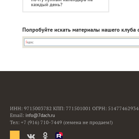
каждый день?
Попробуйте искать материалы нашего клуба 
ИНН: 9715003782 КПП: 771501001 ОГРН: 51477462934
Email:
info@7dach.ru
Тел: +7 (916) 710-7449 (семена не продаем!)