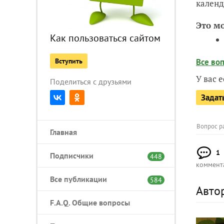
календ
Это м
Как пользоваться сайтом
Все воп
Вступить
У вас 
Поделиться с друзьями
Задат
Вопрос р
Главная
1
Подписчики
448
коммент
Все публикации
584
Авто
F.A.Q. Общие вопросы