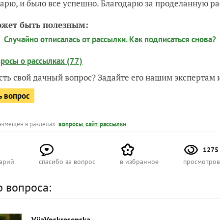
арю, и было все успешно. Благодарю за проделанную р
ожет быть полезным:
Случайно отписалась от рассылки. Как подписаться снова?
росы о рассылках (77)
есть свой дачный вопрос? Задайте его нашим экспертам
ь вопрос
азмещен в разделах:
вопросы
,
сайт
,
рассылки
1275
арий
спасибо за вопрос
в избранное
просмотров
р вопроса:
VijaVoskresenska