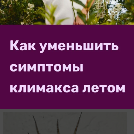
Самец вида Тегенария стеновая Tegenaria parietina
(Fourcroy, 1785)