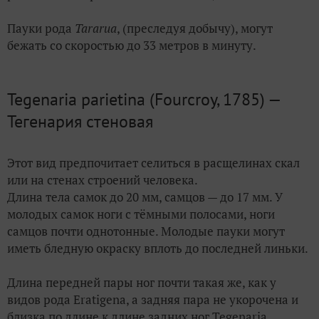
Пауки рода
Tararua
, (преследуя добычу), могут
бежать со скоростью до 33 метров в минуту.
Tegenaria parietina (Fourcroy, 1785) —
Тегенария стеновая
Этот вид предпочитает селиться в расщелинах скал
или на стенах строений человека.
Длина тела самок до 20 мм, самцов — до 17 мм. У
молодых самок ноги с тёмными полосами, ноги
самцов почти однотонные. Молодые пауки могут
иметь бледную окраску вплоть до последней линьки.
Длина передней пары ног почти такая же, как у
видов рода Eratigena, а задняя пара не укорочена и
близка по длине к длине задних ног Tegen
a
ria