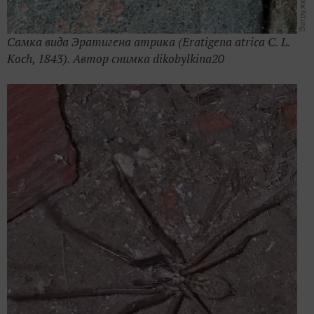
Самка вида Эратигена атрика (Eratigena atrica C. L.
Koch, 1843). Автор снимка
dikobylkina20