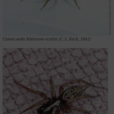
Самка вида Maimuna vestita
(
C. L. Koch
, 1841
)