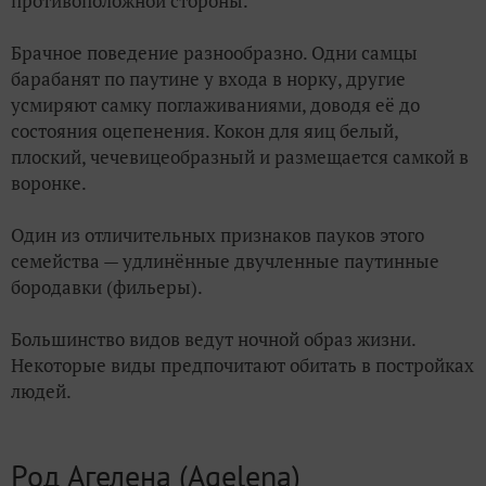
противоположной стороны.
Брачное поведение разнообразно. Одни самцы
барабанят по паутине у входа в норку, другие
усмиряют самку поглаживаниями, доводя её до
состояния оцепенения. Кокон для яиц белый,
плоский, чечевицеобразный и размещается самкой в
воронке.
Один из отличительных признаков пауков этого
семейства — удлинённые двучленные паутинные
бородавки (фильеры).
Большинство видов ведут ночной образ жизни.
Некоторые виды предпочитают обитать в постройках
людей.
Род Агелена (Agel
e
na)