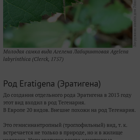
Молодая самка вида Агелена Лабиринтовая Agelena
labyrinthica (Clerck, 1757)
Род Eratigena (Эратигена)
До создания отдельного рода Эратигена в 2013 году
этот вид входил в род Тегенария.
В Европе 20 видов. Внешне похожи на род Тегенария.
Это гемисинантропный (троглофильный) вид, т. к.
встречается не только в природе, но и в жилище
человека. Ноги эратиген всегда однотонные.