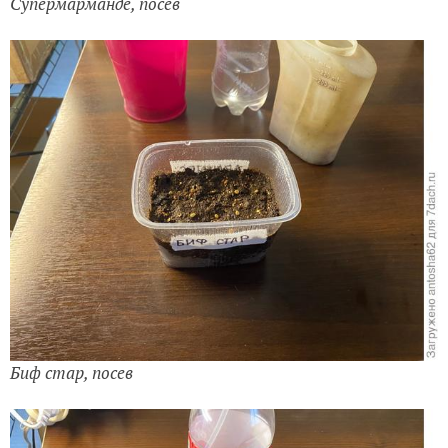
Супермарманде, посев
Биф стар, посев