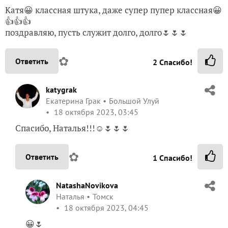
Катя😀 классная штука, даже супер пупер классная😀
👍👍👍
поздравляю, пусть служит долго, долго🌷🌷🌷
✿
Ответить
2
Спасибо!
katygrak
Екатерина Грак
Большой Улуй
18 октября 2023, 03:45
Спасибо, Наталья!!!☺️🌷🌷🌷
✿
Ответить
1
Спасибо!
NatashaNovikova
Наталья
Томск
18 октября 2023, 04:45
😀🌷