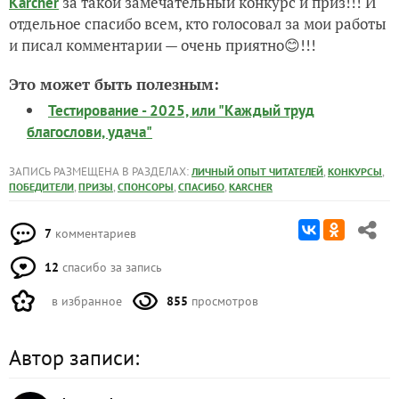
за такой замечательный конкурс и приз!!! И
Karcher
отдельное спасибо всем, кто голосовал за мои работы
и писал комментарии — очень приятно😊!!!
Это может быть полезным:
Тестирование - 2025, или "Каждый труд
благослови, удача"
ЗАПИСЬ РАЗМЕЩЕНА В РАЗДЕЛАХ:
,
,
ЛИЧНЫЙ ОПЫТ ЧИТАТЕЛЕЙ
КОНКУРСЫ
,
,
,
,
ПОБЕДИТЕЛИ
ПРИЗЫ
СПОНСОРЫ
СПАСИБО
KARCHER
7
комментариев
12
спасибо за запись
в избранное
855
просмотров
Автор записи: