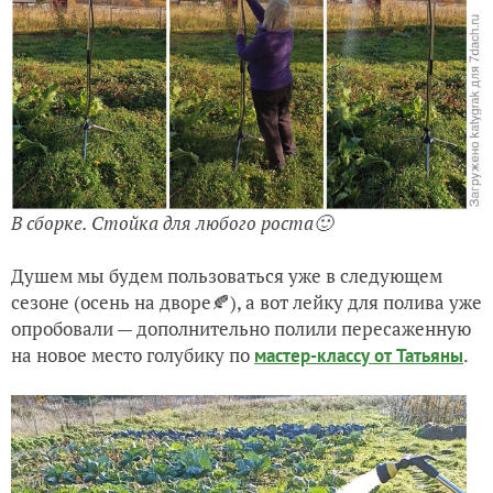
В сборке. Стойка для любого роста🙂
Душем мы будем пользоваться уже в следующем
сезоне (осень на дворе🍂), а вот лейку для полива уже
опробовали — дополнительно полили пересаженную
на новое место голубику по
.
мастер-классу от Татьяны