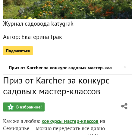
Идея новогодних украшений дачника
Журнал садовода katygrak
Приз за победу в одной из номинаций конкурса садовых 
Автор:
Екатерина Грак
Кукушонок
Подписаться
Абажур для бани
Приз от Karcher за конкурс садовых мастер-классов
Приз от Karcher за конкурс
Приз за конкурс лайфхаков
садовых мастер-классов
Полезный приз от "Лама Торф"
В избранное!
История одной игрушки и часть украшений СССР с моей ё
Как же я люблю
на
конкурсы мастер-классов
Желанный приз от Husqvarna получен
Семидачье — можно переделать все давно