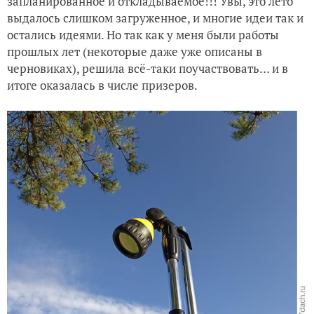
запланированное и откладываемое!!! Увы, это лето
"Дикие" салфетки
выдалось слишком загруженное, и многие идеи так и
остались идеями. Но так как у меня были работы
Приз за второе место в конкурсе "На одном заряде" с Hus
прошлых лет (некоторые даже уже описаны в
черновиках), решила всё-таки поучаствовать… и в
итоге оказалась в числе призеров.