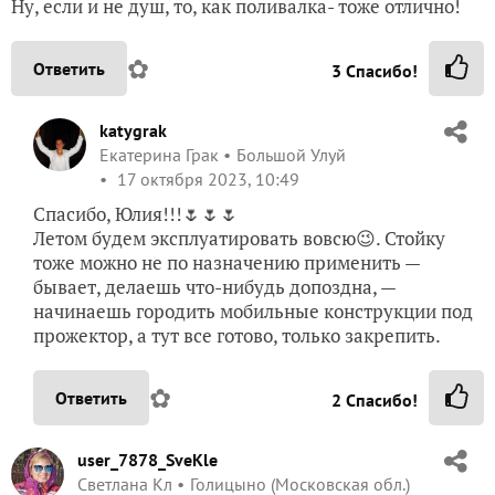
Ну, если и не душ, то, как поливалка- тоже отлично!
✿
Ответить
3
Спасибо!
katygrak
Екатерина Грак
Большой Улуй
17 октября 2023, 10:49
Спасибо, Юлия!!!🌷🌷🌷
Летом будем эксплуатировать вовсю😉. Стойку
тоже можно не по назначению применить —
бывает, делаешь что-нибудь допоздна, —
начинаешь городить мобильные конструкции под
прожектор, а тут все готово, только закрепить.
✿
Ответить
2
Спасибо!
user_7878_SveKle
Светлана Кл
Голицыно (Московская обл.)