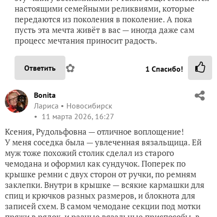
настоящими семейными реликвиями, которые
передаются из поколения в поколение. А пока
пусть эта мечта живёт в вас — иногда даже сам
процесс мечтания приносит радость.
✿
Ответить
1
Спасибо!
Bonita
Лариса
Новосибирск
11 марта 2026, 16:27
Ксения, Рудольфовна — отличное воплощение!
У меня соседка была — увлеченная вязальщица. Ей
муж тоже похожий столик сделал из старого
чемодана и оформил как сундучок. Поперек по
крышке ремни с двух сторон от ручки, по ремням
заклепки. Внутри в крышке — всякие кармашки для
спиц и крючков разных размеров, и блокнота для
записей схем. В самом чемодане секции под мотки
пряжи в рядок, и разные вязальные приспособы, в