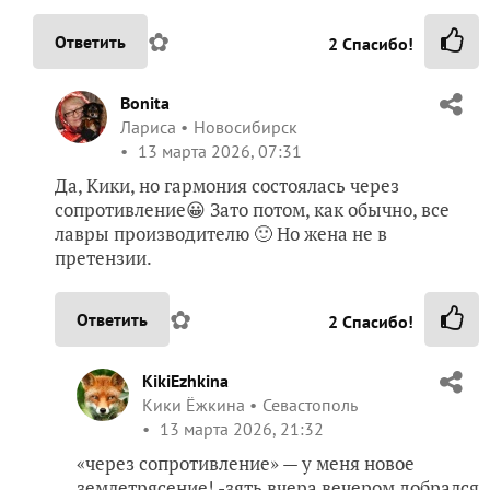
✿
Ответить
2
Спасибо!
Bonita
Лариса
Новосибирск
13 марта 2026, 07:31
Да, Кики, но гармония состоялась через
сопротивление😀 Зато потом, как обычно, все
лавры производителю 🙂 Но жена не в
претензии.
✿
Ответить
2
Спасибо!
KikiEzhkina
Кики Ёжкина
Севастополь
13 марта 2026, 21:32
«через сопротивление» — у меня новое
землетрясение! -зять вчера вечером добрался