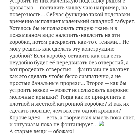
устроить из них маленькую подставку рядом с
кроватью — поставить чашку чаю например, на
поверхность… Сейчас функцию такой подставки
временно исполняет маленький складной табурет.
Хотелось бы использовать старую ткань и в
пожамканом виде налепить-наклеить на эти
коробки, потом раскрасить как-то с тенями… Не
могу решить как сделать эту конструкцию
удобной? Если коробку оставить как она есть —
неудобно будет её передвигать без отверстий, а
вот проделать отверстия — фантазии не хватает
как это сделать чтобы было симпатично, а не
простые банальные прорези… Второе — как бы
устроить ножки — может использовать широкие
молочные крышки? Тогда как их прикрепить к
плотной и жёсткой катронной коробке? И как их
сделать повыше, чем высота одной крышки?
Короче идея — есть, а творческая мысль пока спит,
и энтузиазм пока не фонтанирует…
А старые вещи — обожаю!