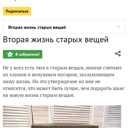
Подписаться
Садовые сокровища от Елены Скибицкой
Вторая жизнь старых вещей
Вторая жизнь старых вещей
Результат укоренения неожиданный. Пока расстроена, но
В избранное!
Аномальный январь
Не у всех есть тяга к старым вещам, многие считают
Жучка-живучка
их хламом и ненужным мусором, захламляющим
нашу жизнь. Но это утверждение ко мне не
Питомник роз Нью-Джерси
относится, что может быть лучше, чем подарить шанс
на новую жизнь старым вещам.
Вот и август на пороге. Хроники июля
Подарки за конкурс не заканчиваются. Комплект сумок о