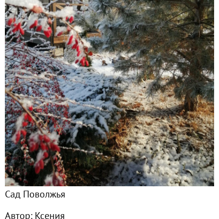
Главная
Подписчики
9
Все публикации
42
Фото
41
Сейчас обсуждают
Обновленное кашпо своими руками
Сад Поволжья
Кормушка для птиц
Автор:
Ксения
Зимняя сказка 2026: когда снег вернул даче её настоящее