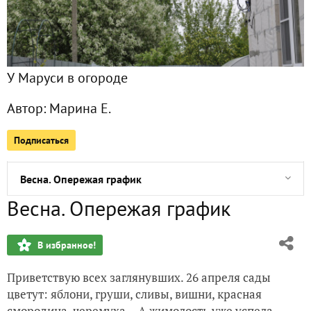
Опять мастерим на даче. Мебель из паллет
Легко ли строить дом и благоустраивать участок своими 
У Маруси в огороде
Творческое садово-огородное вдохновение
Автор:
Марина Е.
Несколько слов про теплицу
Подписаться
Мои экспериментальные лианы и не только
Весна. Опережая график
Весна. Опережая график
Сезон 2025: декоративные лианы
В избранное!
Птицы на нашей даче. Бесплатные соловьиные концерты
Приветствую всех заглянувших. 26 апреля сады
Рассада шалфея и душицы из семян
цветут: яблони, груши, сливы, вишни, красная
смородина, черемуха… А жимолость уже успела