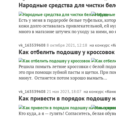
Народные средства для чистки бел
Есть у меня в гардеробе белые туфельки, кото
кожи долго оставалась привлекательной, ей н
много в магазине штучек по уходу за ними, но я
vk_163539608
8 октября 2021, 12:18
на конкурс «
К
Как отбелить подошву у кроссовок
Решила помыть летние кроссовки с белой подош
это при помощи зубной пасты и щетки. При по
минут. Останется потом хорошо вымыть...
vk_163539608
21 мая 2023, 18:07
на конкурс «
Конк
Как привести в порядок подошву н
Кто куда, а я — гулять! Согласитесь, белая обу