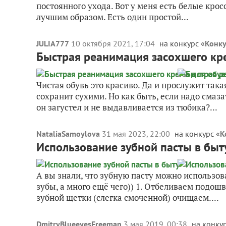
постоянного ухода. Вот у меня есть белые кро
лучшим образом. Есть один простой...
JULIA777
10 октября 2021, 17:04
на конкурс «
Конку
Быстрая реанимация засохшего кр
Чистая обувь это красиво. Да и прослужит так
сохранит сухими. Но как быть, если надо смаз
он загустел и не выдавливается из тюбика?...
NataliaSamoylova
31 мая 2023, 22:00
на конкурс «
К
Использование зубной пасты в быт
А вы знали, что зубную пасту можно использов
зубы, а много ещё чего)) 1. Отбеливаем подош
зубной щетки (слегка смоченной) очищаем....
DmitryBlueeyesFreeman
3 мая 2019, 00:38
на конкур