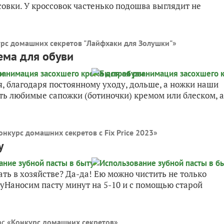
ссовки. У кроссовок частенько подошва выглядит не
рс домашних секретов "Лайфхаки для Золушки"
»
ема для обуви
ая, благодаря постоянному уходу, дольше, а ножки наши
ать любимые сапожки (ботиночки) кремом или блеском, а
онкурс домашних секретов с Fix Price 2023
»
у
ать в хозяйстве? Да-да! Ею можно чистить не только
вуНаносим пасту минут на 5-10 и с помощью старой
с «
Конкурс домашних секретов
»