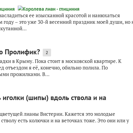
 насладиться ее изысканной красотой и нанюхаться
м году – это уже 30-й весенний праздник моей души, но 
укутанной...
ию Пролифик?
2
дки в Крыму. Пока стоит в московской квартире. К
д отъездом я её, конечно, обильно полила. По
ыми прожилками. В...
 иголки (шипы) вдоль ствола и на
 цветущей лианы Вистерии. Кажется это молодые
стволу есть колючки и на веточках тоже. Это они или у