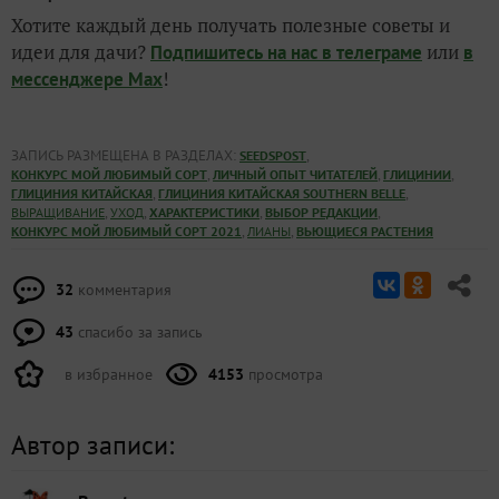
Хотите каждый день получать полезные советы и
идеи для дачи?
или
Подпишитесь на нас
в телеграме
в
!
мессенджере Max
ЗАПИСЬ РАЗМЕЩЕНА В РАЗДЕЛАХ:
,
SEEDSPOST
,
,
,
КОНКУРС МОЙ ЛЮБИМЫЙ СОРТ
ЛИЧНЫЙ ОПЫТ ЧИТАТЕЛЕЙ
ГЛИЦИНИИ
,
,
ГЛИЦИНИЯ КИТАЙСКАЯ
ГЛИЦИНИЯ КИТАЙСКАЯ SOUTHERN BELLE
,
,
,
,
ВЫРАЩИВАНИЕ
УХОД
ХАРАКТЕРИСТИКИ
ВЫБОР РЕДАКЦИИ
,
,
КОНКУРС МОЙ ЛЮБИМЫЙ СОРТ 2021
ЛИАНЫ
ВЬЮЩИЕСЯ РАСТЕНИЯ
32
комментария
43
спасибо за запись
в избранное
4153
просмотра
Автор записи: