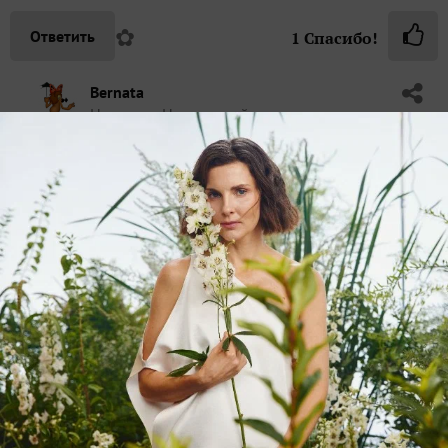
✿
Ответить
1
Спасибо!
Bernata
Наталья
Новороссийск
11 марта 2021, 10:20
Спасибо, Свет
Ты знаешь, долго не хотела писать о глицинии
именно из-за того, что она явная южанка..., вижу
же, что народ не слишком проявляет интерес к
южным растениям
))
А потом, думаю..., ну раз северяне не хотят писать
про «кедры, да морошку»
), то… не буду такой
Напишу про то, что есть
)
✿
Ответить
2
Спасибо!
RushanaYanbatyrova