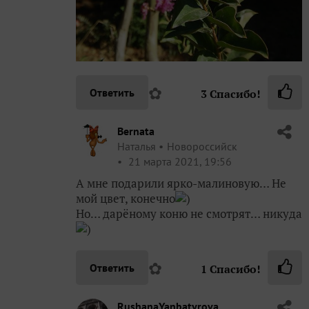
✿
Ответить
3
Спасибо!
Bernata
Наталья
Новороссийск
21 марта 2021, 19:56
А мне подарили ярко-малиновую… Не
мой цвет, конечно
)
Но… дарёному коню не смотрят… никуда
)
✿
Ответить
1
Спасибо!
RushanaYanbatyrova