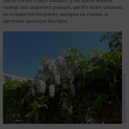
здесь «палка о двух концах»:)) На ярком южном
солнце она зацветает раньше, цветёт более обильно,
но и соцветия бледнеют, выгорая на солнце, и
цветение проходит быстрее.