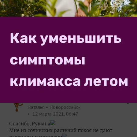
Рушана Янбатырова
Лениногорск
11 марта 2021, 20:40
Наташа! До чего же я люблю южные растения и
неустанно ими восхищаюсь! В первый раз я была с
мамой в Сочи после 7 класса. Тогда красота южных
растений настолько поразила меня, что я на всю
жизнь сохранила воспоминания! И всю жизнь хочу
вырастить что-то такое-этакое...
Так что я,
например, очень рада, что ты рассказываешь о
растениях Юга.
✿
Ответить
1
Спасибо!
Bernata
Наталья
Новороссийск
12 марта 2021, 06:47
Спасибо, Рушана
Мне из сочинских растений покоя не дают
олеандры и магнолии