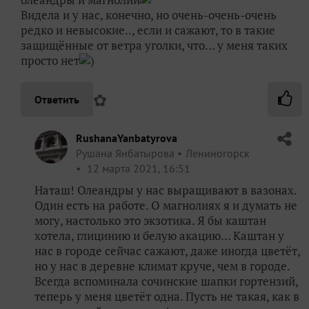
Видела и у нас, конечно, но очень-очень-очень
редко и невысокие.., если и сажают, то в такие
защищённые от ветра уголки, что… у меня таких
просто нет
)
✿
Ответить
RushanaYanbatyrova
Рушана Янбатырова
Лениногорск
12 марта 2021, 16:51
Наташ! Олеандры у нас выращивают в вазонах.
Один есть на работе. О магнолиях я и думать не
могу, настолько это экзотика. Я бы каштан
хотела, глицинию и белую акацию… Каштан у
нас в городе сейчас сажают, даже иногда цветёт,
но у нас в деревне климат круче, чем в городе.
Всегда вспоминала сочинские шапки гортензий,
теперь у меня цветёт одна. Пусть не такая, как в