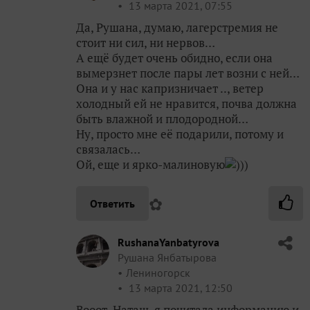
13 марта 2021, 07:55
Да, Рушана, думаю, лагерстремия не
стоит ни сил, ни нервов…
А ещё будет очень обидно, если она
вымерзнет после пары лет возни с ней…
Она и у нас капризничает .., ветер
холодный ей не нравится, почва должна
быть влажной и плодородной…
Ну, просто мне её подарили, потому и
связалась…
Ой, еще и ярко-малиновую
)))
✿
Ответить
RushanaYanbatyrova
Рушана Янбатырова
Лениногорск
13 марта 2021, 12:50
Вооот, Наташ, я почитала информацию и