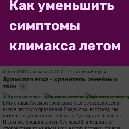
Asmera2004
20 июля 2020, 16:07
в личный журнал
Выходные июля
5
Если нас зовут в гости, мы едем. Не знаю, как вы, но я
считаю — пока зовут, отказываться не нужно.)) Тем
более, что хозяева очень радушные люди. Давно
мечтала погулять по монастырям Можайска. И тут,
оказавшись в Шаликово, решили отправиться...
Asmera2004
7 января 2021, 02:37
в личный журнал
Храмовая елка - хранитель семейных
тайн
4
Есть у нашей семьи традиция: уже несколько лет в
канун светлого праздника Рождества, вечером, мы
идем в недавно открытый храм Дмитрия Солунского.
И там без спешки, почти без людей, в тишине и
спокойствии поминаем всех наших родных, пишем