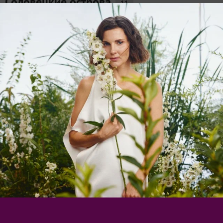
Соловецкие острова
11
Однажды увидела на нашем сайте статью о Валааме,
на котором я тоже бывала, и ужасно захотелось
написать когда-нибудь о еще одном прекрасном
месте на карте нашей страны — Соловках. В этом
замечательном крае мне довелось побывать
несколько лет...
Polivertin
7 января 2020, 09:14
в личный журнал
Рождественская ночь в Дивеево
49
«Рождество на пороге. Полночную тишь потревожить
не смеет даже юркая мышь…» Торжественные
храмы, многочисленные ёлки, ангелы, огромный
колокол, карета, сани с оленями, гирлянды огней
повсюду… Приглашаю всех посмотреть на
праздничное Дивеево....