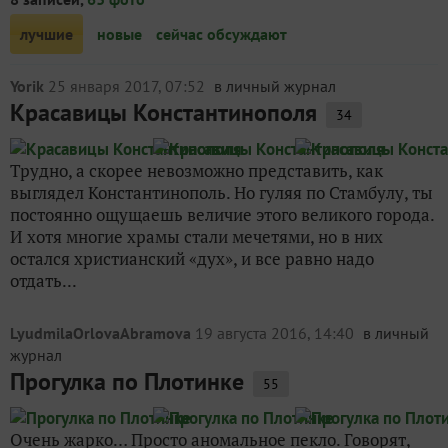
лучшие
новые
сейчас обсуждают
Yorik
25 января 2017, 07:52
в личный журнал
Красавицы Константинополя
34
Трудно, а скорее невозможно представить, как
выглядел Константинополь. Но гуляя по Стамбулу, ты
постоянно ощущаешь величие этого великого города.
И хотя многие храмы стали мечетями, но в них
остался христианский «дух», и все равно надо
отдать...
LyudmilaOrlovaAbramova
19 августа 2016, 14:40
в личный
журнал
Прогулка по Плотинке
55
Очень жарко… Просто аномальное пекло. Говорят,