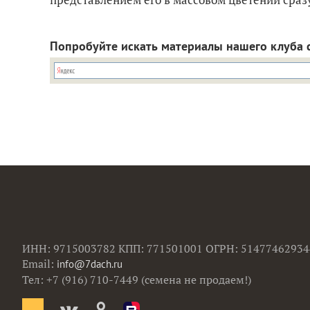
Попробуйте искать материалы нашего клуба 
ИНН: 9715003782 КПП: 771501001 ОГРН: 51477462934
Email:
info@7dach.ru
Тел: +7 (916) 710-7449 (семена не продаем!)