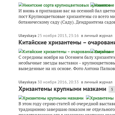
И вновь я приглашаю вас на осенний бал цвет
пост Крупноцветковые хризантемы со всего ми
ботаническому саду (Саду). Дендрантема садов
Uleyskaya
25 ноября 2013, 23:16
в личный журнал
Китайские хризантемы – очарован
С середины ноября на Осеннем балу хризантем
необычные звезды выставки – крупноцветковы
выведенные на их основе. Фото Антона Папкова
Uleyskaya
30 ноября 2016, 20:33
в личный журнал
Хризантемы крупными мазками
5
В этом году серию статей об очередной выстав
традиционно завершаю показом не отдельного ц
представлением его в массовом цветении сразу