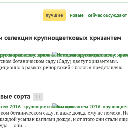
лучшие
новые
сейчас обсуждают
ки селекции крупноцветковых хризантем
итском ботаническом саду (Саду) цветут хризантемы.
радиционно в рамках репортажей с балов я представляю
.
овые сорта
11
ком ботаническом саду, и даже дождь ему не помеха. Н
аждой усыпан каплями дождя, и от этого они стали еще
уда — они...