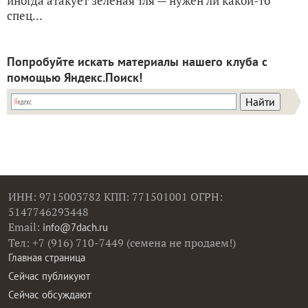
иногда атакует зеленая тля — нужен ли какой-то
спец...
Попробуйте искать материалы нашего клуба с
помощью Яндекс.Поиск!
ИНН: 9715003782 КПП: 771501001 ОГРН:
5147746293448
Email:
info@7dach.ru
Тел: +7 (916) 710-7449 (семена не продаем!)
Главная страница
Сейчас публикуют
Сейчас обсуждают