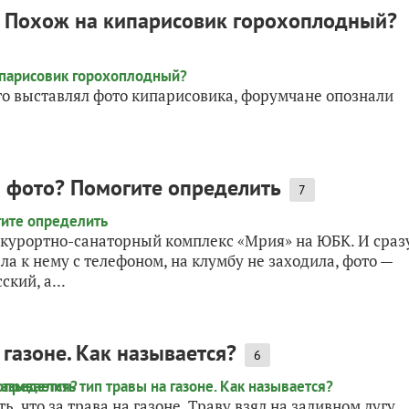
? Похож на кипарисовик горохоплодный?
го выставлял фото кипарисовика, форумчане опознали
а фото? Помогите определить
7
 курортно-санаторный комплекс «Мрия» на ЮБК. И сраз
а к нему с телефоном, на клумбу не заходила, фото —
кий, а...
газоне. Как называется?
6
, что за трава на газоне. Траву взял на заливном лугу,