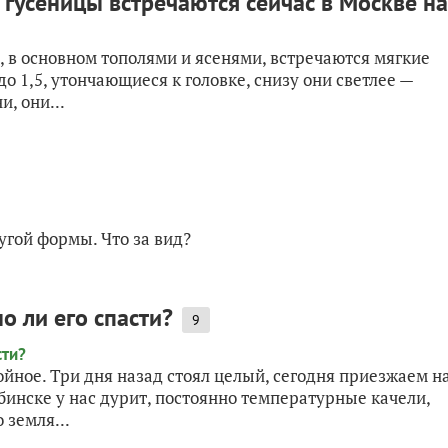
 гусеницы встречаются сейчас в Москве на
, в основном тополями и ясенями, встречаются мягкие
о 1,5, утончающиеся к головке, снизу они светлее —
, они...
угой формы. Что за вид?
о ли его спасти?
9
ойное. Три дня назад стоял целый, сегодня приезжаем н
ябинске у нас дурит, постоянно температурные качели,
 земля...