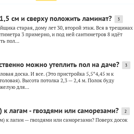
1,5 см и сверху положить ламинат?
3
йщика старая, дому лет 30, второй этаж. Вся в трещинах
нтиметра 3 примерно, и под ней сантиметров 8 идёт
ь пол...
ственно можно утеплить пол на даче?
3
овая доска. И все. (Это пристройка 5,5*4,45 м к
оловая). Высота потолка 2,3 — 2,4 м. Полок буду
желую для...
 к лагам - гвоздями или саморезами?
2
м) к лагам — гвоздями или саморезами? Поверх досок