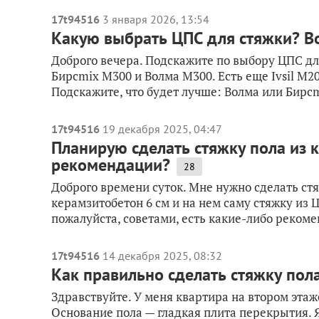
17t94516
3 января 2026, 13:54
Какую выбрать ЦПС для стяжки? В
Доброго вечера. Подскажите по выбору ЦПС дл
Бирсmix М300 и Волма М300. Есть еще Ivsil М2
Подскажите, что будет лучше: Волма или Бирс
17t94516
19 декабря 2025, 04:47
Планирую сделать стяжку пола из 
рекомендации?
28
Доброго времени суток. Мне нужно сделать стя
керамзитобетон 6 см и на нем саму стяжку из Ц
пожалуйста, советами, есть какие-либо рекоме
17t94516
14 декабря 2025, 08:32
Как правильно сделать стяжку пол
Здравствуйте. У меня квартира на втором этаже
Основание пола — гладкая плита перекрытия. Я