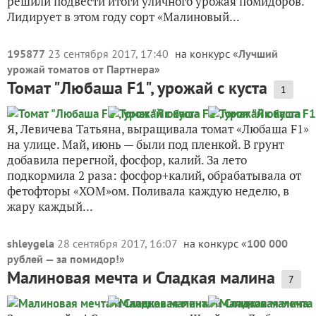
решили подвести итоги уличного урожая помидоров.
Лидирует в этом году сорт «Малиновый...
195877
23 сентября 2017, 17:40
на конкурс «
Лучший
урожай томатов от Партнера
»
Томат "Любаша F1", урожай с куста
1
Я, Левичева Татьяна, выращивала томат «Любаша F1»
на улице. Май, июнь — были под пленкой. В грунт
добавила перегной, фосфор, калий. За лето
подкормила 2 раза: фосфор+калий, обрабатывала от
фетофторы «ХОМ»ом. Поливала каждую неделю, в
жару каждый...
shleygela
28 сентября 2017, 16:07
на конкурс «
100 000
рублей — за помидор!
»
Малиновая мечта и Сладкая малина
7