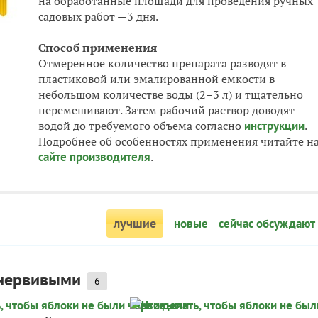
на обработанные площади для проведения ручных
садовых работ —3 дня.
Способ применения
Отмеренное количество препарата разводят в
пластиковой или эмалированной емкости в
небольшом количестве воды (2–3 л) и тщательно
перемешивают. Затем рабочий раствор доводят
водой до требуемого объема согласно
инструкции
.
Подробнее об особенностях применения читайте н
сайте производителя
.
лучшие
новые
сейчас обсуждают
 червивыми
6