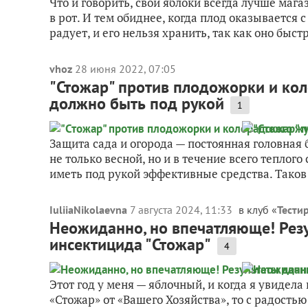
Что и говорить, свои яблоки всегда лучше маг
в рот. И тем обиднее, когда плод оказывается 
радует, и его нельзя хранить, так как оно быстр
vhoz
28 июня 2022, 07:05
"Стожар" против плодожорки и кол
должно быть под рукой
1
Защита сада и огорода — постоянная головная
не только весной, но и в течение всего теплог
иметь под рукой эффективные средства. Таков 
IuliiaNikolaevna
7 августа 2024, 11:33
в клуб «
Тести
Неожиданно, но впечатляюще! Резу
инсектицида "Стожар"
4
Этот год у меня — яблочный, и когда я увидел
«Стожар» от «Вашего Хозяйства», то с радостью