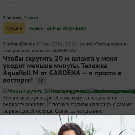
3 записи,
7 фото
лучшие
новые
сейчас обсуждают
SvetlanaZenina
19 мая 2018, 23:28
в клуб «
Тестирование
товаров для полива от GARDENA
»
Чтобы скрутить 20 м шланга у меня
уходит меньше минуты. Тележка
AquaRoll M от GARDENA — я просто в
восторге!
10
Месяц май в разгаре. В этом году он выдался на
редкость жарким. И потому поливы начались с самых
первых дней месяца. Сказать, что данное
приспособление для полива мне понравилось, это
ничего не сказать — я просто в восторге! Тележка
для...