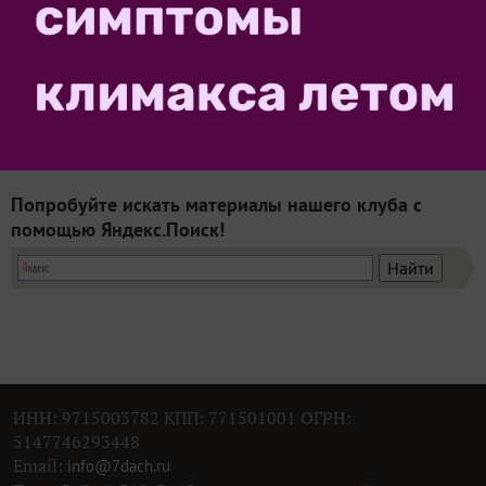
Знал ли изобретатель колеса, насколько он облегчил
жизнь дачникам? Садовый инструмент и техника,
которые «от рождения» оснащены колесами или
обзавелись ими в процессе технического
усовершенствования, помогают нам выполнять
самые разные работы на...
Попробуйте искать материалы нашего клуба с
помощью Яндекс.Поиск!
ИНН: 9715003782 КПП: 771501001 ОГРН:
5147746293448
Email:
info@7dach.ru