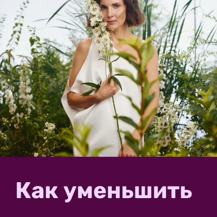
SvetlanaZenina
5 июля 2019, 19:02
на конкурс «
Дачный
реквизит. Задание 7 в конкурсе "Звезда дачного сезона"
»
Быстрый и удобный полив с тележкой
для шланга
Дача… как много в этом слове. Для многих дача
связана с выращиванием овощей или цветов. И
конечно же, нашим любимым растениям нужен
частый полив. Можно, конечно, бегать с лейкой, вот
только с возрастом это делать всё тяжелее. Есть у нас
и шланг...
Nataliya_Stepanova
29 августа 2025, 17:54
Садовые инструменты на колесах: 5
помощников в самых важных дачных
делах