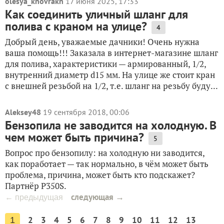
olesya_khovrakh
17 июня 2025, 17:33
Как соединить уличный шланг для
полива с краном на улице?
4
Добрый день, уважаемые дачники! Очень нужна
ваша помощь!!! Заказала в интернет-магазине шланг
для полива, характеристики — армированный, 1/2,
внутренний диаметр d15 мм. На улице же стоит кран
с внешней резьбой на 1/2, т.е. шланг на резьбу буду...
Aleksey48
19 сентября 2018, 00:06
Бензопила не заводится на холодную. В
чем может быть причина?
5
Вопрос про бензопилу: на холодную ни заводится,
как поработает — так нормально, в чём может быть
проблема, причина, может быть кто подскажет?
Партнёр P350S.
следующая →
← предыдущая
2
3
4
5
6
7
8
9
10
11
12
13
1