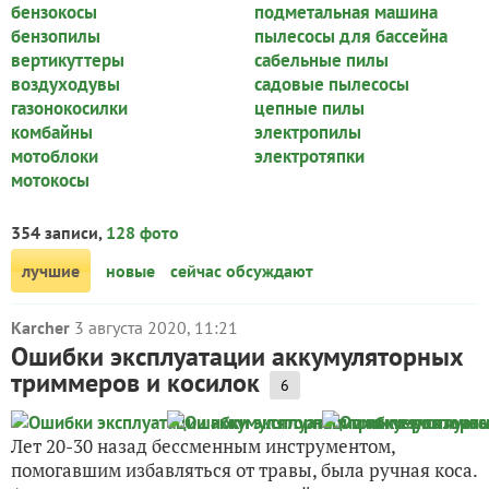
бензокосы
подметальная машина
бензопилы
пылесосы для бассейна
вертикуттеры
сабельные пилы
воздуходувы
садовые пылесосы
газонокосилки
цепные пилы
комбайны
электропилы
мотоблоки
электротяпки
мотокосы
354 записи,
128 фото
лучшие
новые
сейчас обсуждают
Karcher
3 августа 2020, 11:21
Ошибки эксплуатации аккумуляторных
триммеров и косилок
6
Лет 20-30 назад бессменным инструментом,
помогавшим избавляться от травы, была ручная коса.