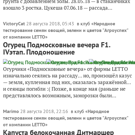
грунта с добавлением золы. 28.05.18 — в стаканчиках
взошло 3 ростка. Цукеша 07.06.18 — рассада...
VictoryCat
28 августа 2018, 05:43
в клуб «
Народное
тестирование семян овощей, зелени и цветов "Агроуспех"
от компании LETTO
»
Огурец Подмосковные вечера F1.
IVэтап. Плодоношение
Огурчики «Подмосковные вечера» от фирмы LETTO
изначально сеялись на рассаду… но, произошёл казус
— земля, купленная под них, оказалась заражённой…
и сеянцы погибли :( Позже, в конце мая (раньше не
представлялось возможным, заморозки были...
Marimo
28 августа 2018, 22:16
в клуб «
Народное
тестирование семян овощей, зелени и цветов "Агроуспех"
от компании LETTO
»
Капуста белокочанная Дитмаршер