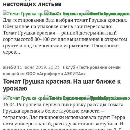
настоящих листьев
Для тестирования был выбран томат Грушка красная.
Обещанное на упаковке очень заинтересовало:
Томат Грушка красная — ранний детерминатный
сорт высотой 80-100 см для выращивания в открытом
грунте и под пленочными укрытиями. Плодоносит
через...
aise50
11 июня 2019, 20:23
в клуб «
Тестирование семян
овощей от ООО «Агрофирма АЭЛИТА»
»
Томат Грушка красная. На шаг ближе к
урожаю
16.04.19 провела первую пикировку рассады томата
Грушка красная в более глубокие емкости —
тетрапаки. Для пикировки использовала грунт Терра
вита универсальный, рассаду частично заглубила. Из
экономии места на подоконнике пересадила по 2-3...