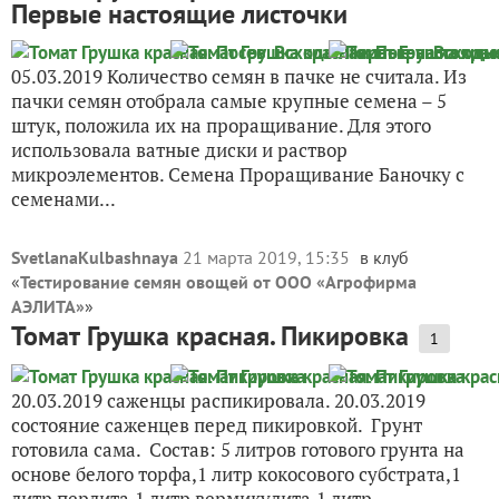
Первые настоящие листочки
05.03.2019 Количество семян в пачке не считала. Из
пачки семян отобрала самые крупные семена – 5
штук, положила их на проращивание. Для этого
использовала ватные диски и раствор
микроэлементов. Семена Проращивание Баночку с
семенами...
SvetlanaKulbashnaya
21 марта 2019, 15:35
в клуб
«
Тестирование семян овощей от ООО «Агрофирма
АЭЛИТА»
»
Томат Грушка красная. Пикировка
1
20.03.2019 саженцы распикировала. 20.03.2019
состояние саженцев перед пикировкой. Грунт
готовила сама. Состав: 5 литров готового грунта на
основе белого торфа,1 литр кокосового субстрата,1
литр перлита,1 литр вермикулита,1 литр...