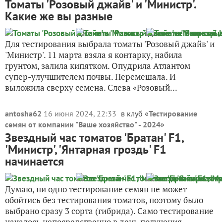
Томаты 'Розовый джайв' и 'Министр'.
Какие же вы разные
Для тестирования выбрала томаты 'Розовый джайв' и
'Министр'. 11 марта взяла я контарку, набила
грунтом, залила кипятком. Опудрила Атлантом
супер-улучшителем почвы. Перемешала. И
выложила сверху семена. Слева «Розовый...
antosha62
16 июня 2024, 22:33
в клуб «
Тестирование
семян от компании "Ваше хозяйство" - 2024
»
Звездный час томатов 'Братан' F1,
'Министр', 'Янтарная гроздь' F1
начинается
Думаю, ни одно тестирование семян не может
обойтись без тестирования томатов, поэтому было
выбрано сразу 3 сорта (гибрида). Само тестирование
началось непосредственно в день получения