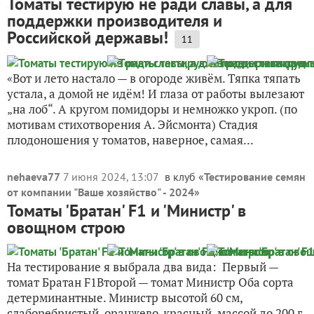
Томаты тестирую не ради славы, а для
поддержки производителя и
Российской державы!
11
«Вот и лето настало — в огороде живём. Тяпка тяпать
устала, а домой не идём! И глаза от работы вылезают
„на лоб“. А кругом помидоры и немножко укроп. (по
мотивам стихотворения А. Эйсмонта) Стадия
плодоношения у томатов, наверное, самая...
nehaeva77
7 июня 2024, 13:07
в клуб «
Тестирование семян
от компании "Ваше хозяйство" - 2024
»
Томаты 'Братан' F1 и 'Министр' в
овощном строю
На тестирование я выбрала два вида: Первый —
томат Братан F1Второй — томат Министр Оба сорта
детерминантные. Министр высотой 60 см,
слаборебристый, оранжево-красный, массой до 200 г.