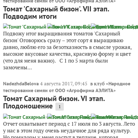
»
тестирование семян от ООО «Агрофирма АЭЛИТА
Томат 'Сахарный бизон'. VII этап.
Подводим итоги
Подвожу итог выращивания томатов 'Сахарный
бизон' Оговорюсь сразу – этот сорт я выращиваю
давно, люблю его за безотказность в смысле урожая,
высокие вкусовые качества, красивую форму и цвет
(что для меня важно). С 1 по 5 марта были
замочены...
4 августа 2017, 09:45
в клуб «
NadezhdaBelova
Народное
»
тестирование семян от ООО «Агрофирма АЭЛИТА
Томат Сахарный бизон. VI этап.
Плодоношение
1
Отчет охватывает период с 17 июля по 3 августа. Лето
у нас в этом году очень неудачное для ряда культур.
Но помидоры у меня растут в теплице, которая