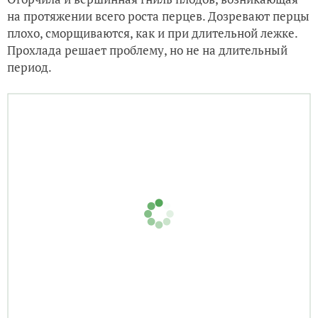
'Золото героя',
август
Заключительные мысли:
по
итогу тестирования сложно сказать, будет ли место
перцу «Золото героя» в следующем сезоне по
нескольким причинам. Безусловно, для нашей
полосы ценны январский посев и майская высадка в
открытый грунт. «Золото героя» же раскачивался
довольно долго и первым урожаем порадовал лишь к
середине августа. Дождливый и холодный сентябрь
не дал полноценно отплодоносить третьей волне.
Более обильные на плоды кустики были при
сочетании посадочной добавки
перегноя и ОМУ