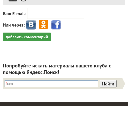
Предыдущая запись:
Садовые будни перцового
квартета
ЗАПИСЬ РАЗМЕЩЕНА В РАЗДЕЛАХ:
,
ЛИЧНЫЙ ОПЫТ ЧИТАТЕЛЕЙ
,
ПЕРЕЦ СЛАДКИЙ ЗОЛОТО ГЕРОЯ (ВАШЕ ХОЗЯЙСТВО)
,
,
ТЕСТИРОВАНИЕ СЕМЯН ВАШЕ ХОЗЯЙСТВО-2022
ИТОГИ
,
ИТОГИ ТЕСТИРОВАНИЯ
ОТЧЕТЫ
комментарии
4
спасибо за запись
в избранное
1137
просмотров
Автор записи:
AirFairy
Юлия
Ярославль
6 ноября 2022, 11:51
2792
Сказать спасибо!