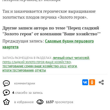
Гниль на полузрелом перчике