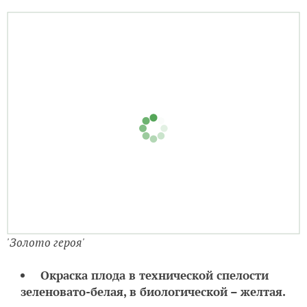
'Золото героя'
Толщина стенки плода 6-8 мм. Мякоть
сладкая, ароматная, сочная.
Плоды плотные. Стенки толстые — больше 10 мм. По
вкусу — не особо сладкий, но очень сочный.
Структура плотная. Семечек не много.