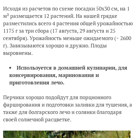
зеленовато-белая, в биологической – желтая.
Два перчика одной масти
Урожайность в пленочных теплицах 8-8,7
кг/м². Ценность сорта: высокая урожайность,
хорошая завязываемость и выравненность