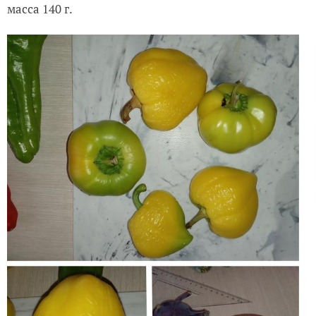
'Золото героя',
16 августа
Плод плоскоокруглый, сильно глянцевый,
слаборебристый, массой 180-200 г и более.
Плоды в меньшей степени плоскоокруглые.
Большинство — красивой сердцевидной формы.
Глянцевые, ребристости не наблюдали. Наибольшая
масса 140 г.