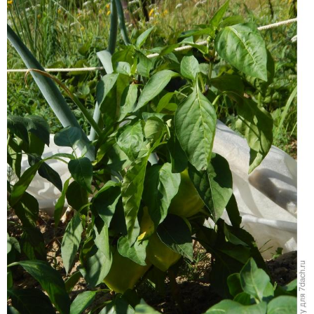
плодов.
Исходя из расчетов по схеме посадки
50х30 см,
на 1
м² размещается 12 растений. На нашей грядке
разместились всего 4 растения общей урожайностью
1175 г за три сбора (17 августа, 29 августа и 25
сентября). Урожайность меньше ожидаемого (~ 2600
г). Завязываются хорошо и дружно. Плоды
выровнены.
Используется в домашней кулинарии, для
консервирования, маринования и
приготовления лечо.
Перчики хорошо подойдут для порционного
фарширования и подготовки заливки для тушения, а
также для болгарского лечо и солянки благодаря
своей солнечной расцветке.