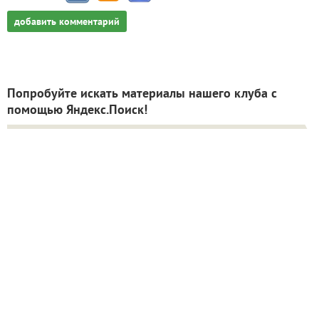
добавить комментарий
Попробуйте искать материалы нашего клуба с
помощью Яндекс.Поиск!
ИНН: 9715003782 КПП: 771501001 ОГРН:
5147746293448
Email:
info@7dach.ru
Тел: +7 (916) 710-7449 (семена не продаем!)
Главная страница
Сейчас публикуют
Сейчас обсуждают