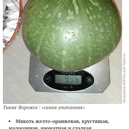
Тыква 'Ворожея': «самая упитанная»
Мякоть желто-оранжевая, хрустящая,
малосочная, ароматная и сладкая.