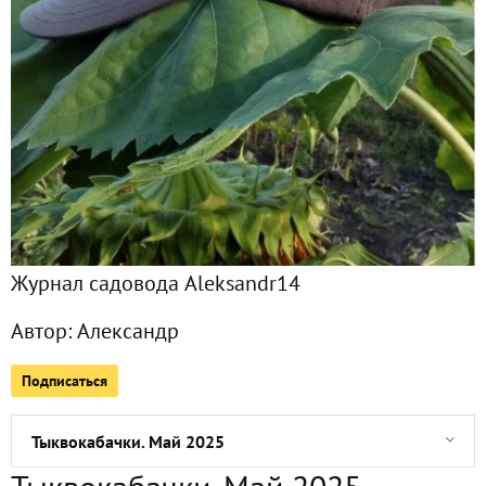
Все публикации
1118
Сейчас обсуждают
Прошлогодние записи
Начало мая, день святого Прокла. Были дожди
Журнал садовода Aleksandr14
Весна. Заморозки
Автор:
Александр
Цветы из семян. Май 2025
Подписаться
1 мая. Начало лета (по ощущениям)
Тыквокабачки. Май 2025