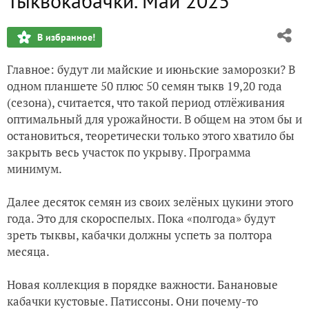
Тыквокабачки. Май 2025
Финальный день апреля
В избранное!
Томаты, семена, черенкование
Главное: будут ли майские и июньские заморозки? В
Вишни заморозки пережили. Проращиваю семена тыквы
одном планшете 50 плюс 50 семян тыкв 19,20 года
(сезона), считается, что такой период отлёживания
Прогноз погоды
оптимальный для урожайности. В общем на этом бы и
остановиться, теоретически только этого хватило бы
Четыре котокоша. И даже Сфинкс
закрыть весь участок по укрыву. Программа
минимум.
Далее десяток семян из своих зелёных цукини этого
года. Это для скороспелых. Пока «полгода» будут
зреть тыквы, кабачки должны успеть за полтора
месяца.
Новая коллекция в порядке важности. Банановые
кабачки кустовые. Патиссоны. Они почему-то