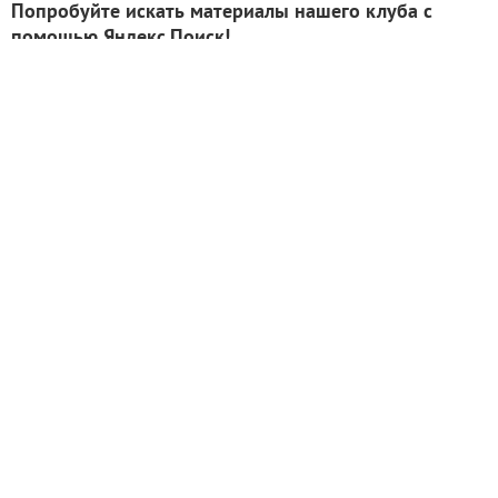
Попробуйте искать материалы нашего клуба с
помощью Яндекс.Поиск!
ИНН: 9715003782 КПП: 771501001 ОГРН:
5147746293448
Email:
info@7dach.ru
Тел: +7 (916) 710-7449 (семена не продаем!)
Главная страница
Сейчас публикуют
Сейчас обсуждают
Дачные вопросы
Помощь
Все товары
Все фото
Все вопросы