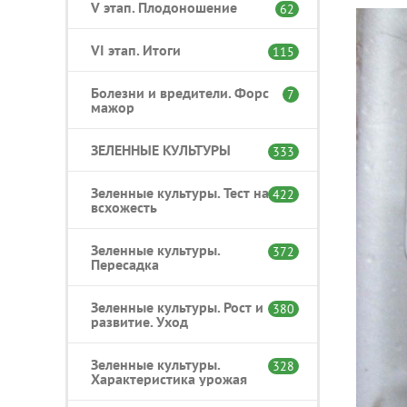
V этап. Плодоношение
62
VI этап. Итоги
115
Болезни и вредители. Форс
7
мажор
ЗЕЛЕННЫЕ КУЛЬТУРЫ
333
Зеленные культуры. Тест на
422
всхожесть
Зеленные культуры.
372
Пересадка
Зеленные культуры. Рост и
380
развитие. Уход
Зеленные культуры.
328
Характеристика урожая