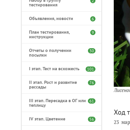
2
тестирования
Объявления, новости
6
План тестирования,
9
инструкции
Отчеты о получении
30
посылки
I этап. Тест на всхожесть
101
II этап. Рост и развитие
76
рассады
Лисено
III этап. Пересадка в ОГ или
61
теплицу
Ход 
IV этап. Цветение
56
23 мар