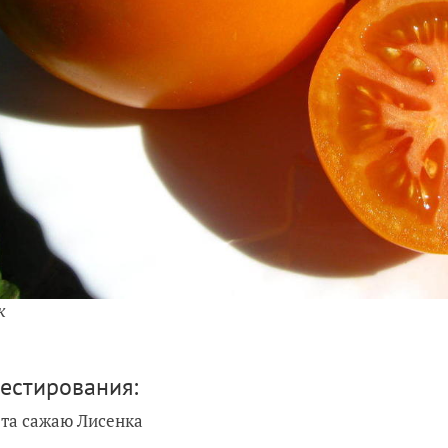
к
тестирования:
та сажаю Лисенка