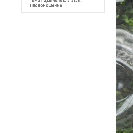
Томат Цыплёнок. V этап.
Плодоношение