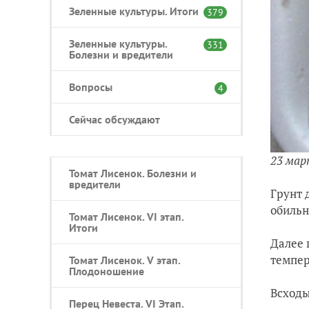
Зеленные культуры. Итоги
379
Зеленные культуры.
331
Болезни и вредители
Вопросы
4
Сейчас обсуждают
23 ма
Томат Лисенок. Болезни и
вредители
Грунт 
обильн
Томат Лисенок. VI этап.
Итоги
Далее 
темпер
Томат Лисенок. V этап.
Плодоношение
Всходы
Перец Невеста. VI Этап.