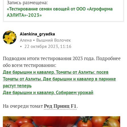
Запись размещена:
«Тестирование семян овощей от ООО «Агрофирма
АЭЛИТА»-2023»
Alenkina_gryadka
Алена
Вышний Волочек
22 октября 2023, 11:16
Подводим итоги тестирования 2023 года. Подробнее
обо всем тестировании:
Две барышни и кавалер. Томаты от Аэлиты: посев
Томаты от Аэлиты. Две барышни и кавалер в парнике
растут теперь
Две барышни и кавалер. Собираем урожай
На очереди томат
Ред Принц F1
.