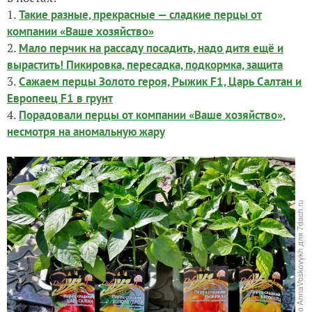
1.
Такие разные, прекрасные — сладкие перцы от
компании «Ваше хозяйство»
2.
Мало перчик на рассаду посадить, надо дитя ещё и
вырастить! Пикировка, пересадка, подкормка, защита
3.
Сажаем перцы Золото героя, Рыжик F1, Царь Салтан и
Европеец F1 в грунт
4.
Порадовали перцы от компании «Ваше хозяйство»,
несмотря на аномальную жару