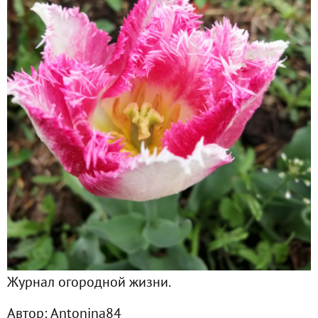
Главная
Подписчики
1
Все публикации
10
Фото
4
Сейчас обсуждают
Журнал огородной жизни.
Автор:
Antonina84
Посевная продолжается