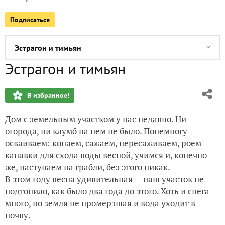
Подписаться
Розовый день. Посадка розы
Эстрагон и тимьян
Эстрагон и тимьян
Сегодня ковырялась в теплице. Первые посевы
В избранное!
Огурцы. Эксперимент. Риск - благородное дело
Дом с земельным участком у нас недавно. Ни
Бальзамин, пока без звездочки
огорода, ни клумб на нем не было. Понемногу
осваиваем: копаем, сажаем, пересаживаем, роем
Пикировка петуний
канавки для схода воды весной, учимся и, конечно
же, наступаем на грабли, без этого никак.
Прекрасные "ромашки" от компании Гавриш
В этом году весна удивительная — наш участок не
подтопило, как было два года до этого. Хоть и снега
Сею капусту
много, но земля не промерзшая и вода уходит в
почву.
"Клюква в сахаре" и "Купец-молодец"