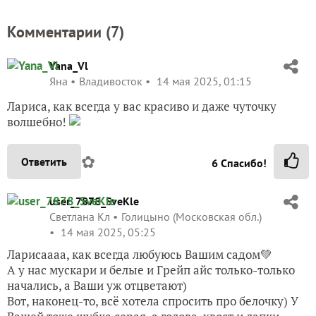
волшебно!
✿
Ответить
6
Спасибо!
user_7878_SveKle
Светлана Кл
Голицыно (Московская обл.)
14 мая 2025, 05:25
Ларисаааа, как всегда любуюсь Вашим садом💚
А у нас мускари и белые и Грейп айс только-только
начались, а Ваши уж отцветают)
Вот, наконец-то, всё хотела спросить про белочку) У
Вашей тоже шубка серая, а голова, хвост и лапки
рыжие. Это она шубку еще не сменила? Вроде бы вся
рыженькая должна быть, разве нет? К нам точно
такая же за фундуком по утрам прибегает, в серой
шубке… Как Вы свою четко и достаточно близко
смогли сфотографировать👍 У меня не получается,
четких фоток: или белка быстро сматывается,