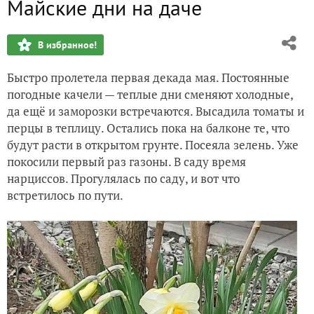
Майские дни на даче
Еще одна неделя в апреле
В избранное!
Причуды апреля
Быстро пролетела первая декада мая. Постоянные
Жаркие апрельские выходные на даче
погодные качели — теплые дни сменяют холодные,
да ещё и заморозки встречаются. Высадила томаты и
Весна продолжается!
перцы в теплицу. Остались пока на балконе те, что
будут расти в открытом грунте. Посеяла зелень. Уже
Весна 2025. Начало
покосили первый раз газоны. В саду время
нарциссов. Прогулялась по саду, и вот что
встретилось по пути.