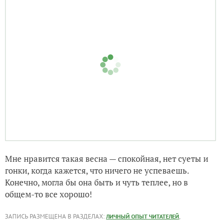
Мне нравится такая весна — спокойная, нет суеты и
гонки, когда кажется, что ничего не успеваешь.
Конечно, могла бы она быть и чуть теплее, но в
общем-то все хорошо!
ЗАПИСЬ РАЗМЕЩЕНА В РАЗДЕЛАХ:
,
ЛИЧНЫЙ ОПЫТ ЧИТАТЕЛЕЙ
,
,
,
,
ЭКСКУРСИЯ ПО УЧАСТКУ
ВЕСНА НА ДАЧЕ
ВЕСЕННИЕ ЦВЕТЫ
НАРЦИССЫ
,
,
,
,
,
,
,
ТЮЛЬПАНЫ
КАНДЫКИ
ПАХИЗАНДРЫ
МУСКАРИ
БЕЛКИ
ХВОЙНЫЕ
МАЙ
,
,
,
,
РЯБЧИКИ
МИНДАЛЬ СТЕПНОЙ
ФРИТИЛЛЯРИИ
МЫШИНЫЙ ГИАЦИНТ
ЭРИТРОНИУМЫ
7
комментариев
18
спасибо за запись