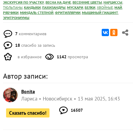
в избранное
1142
просмотра
Автор записи:
Bonita
Лариса
Новосибирск
13 мая 2025, 16:43
16507
Сказать спасибо!
Комментарии (
7
)
Yana_Vl
Яна
Владивосток
14 мая 2025, 01:15
Лариса, как всегда у вас красиво и даже чуточку