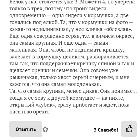
маленькая. Она, чтобы не поднимать крышку,
залезает в кормушку целиком, разворачивается
там так, что поддерживает крышку спиной и так и
щелкает орешки и семечки. Она совсем уже
рыженькая, только хвост серый с черным, и мне
кажется, что она самая молоденькая.
Та, что самая крупная, менее дикая. Она понимает,
когда я ее зову к другой кормушке — на пихте,
открытый «кубик», сразу прибегает и ждет, пока
насыплю орехи.
✿
Ответить
3
Спасибо!
user_7878_SveKle
Светлана Кл
Голицыно (Московская обл.)
14 мая 2025, 19:24
Я сегодня на рынке купила полкило фундука…