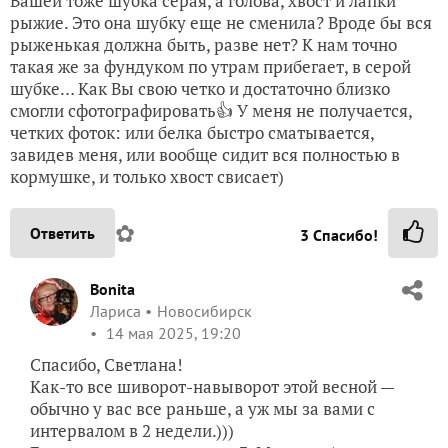
завидев меня, или вообще сидит вся полностью в
кормушке, и только хвост свисает)
✿
Ответить
3
Спасибо!
Bonita
Лариса
Новосибирск
14 мая 2025, 19:20
Спасибо, Светлана!
Как-то все шиворот-навыворот этой весной —
обычно у вас все раньше, а уж мы за вами с
интервалом в 2 недели.)))
Белок у нас столуется уже 3. Может и 4, но уверена
только в трех, потому что троих видела
одновременно — одна сидела у кормушки, а две
гонялись под елкой. Та, что у кормушки на фото —
какая-то недолинявшая, у нее кличка «облезлая».
Еще одна совершенно серая, т.е. в зимнем окрасе,
она самая крупная. И еще одна — самая