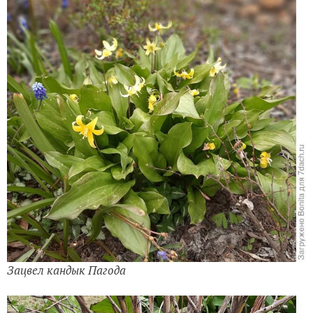
Зацвел кандык Пагода