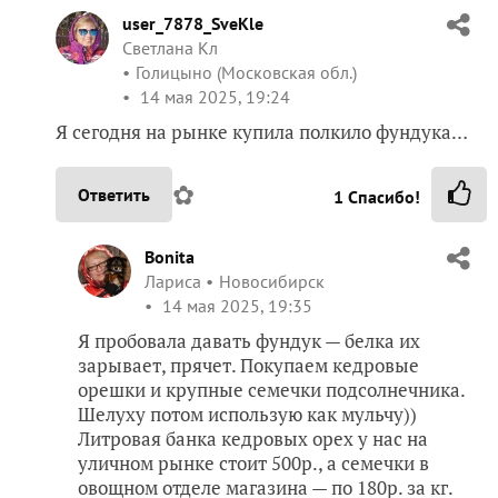
✿
Ответить
1
Спасибо!
Bonita
Лариса
Новосибирск
14 мая 2025, 19:35
Я пробовала давать фундук — белка их
зарывает, прячет. Покупаем кедровые
орешки и крупные семечки подсолнечника.
Шелуху потом использую как мульчу))
Литровая банка кедровых орех у нас на
уличном рынке стоит 500р., а семечки в
овощном отделе магазина — по 180р. за кг.
✿
Ответить
2
Спасибо!
user_7878_SveKle
Светлана Кл
Голицыно (Московская обл.)