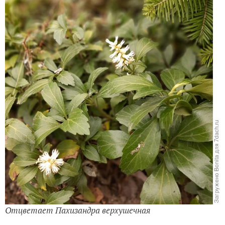
Отцветает Пахизандра верхушечная