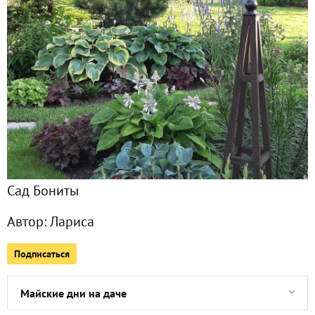
Фото
78
Сейчас обсуждают
Чем запомнился июнь. Пионы
Из ноября в май
Сад Бониты
Грибной сезон
Автор:
Лариса
Теперь уже точно конец сезона
Подписаться
Завершение сезона
Майские дни на даче